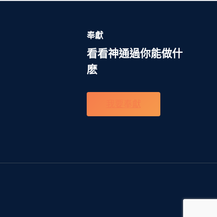
奉獻
看看神通過你能做什
麽
我要奉獻