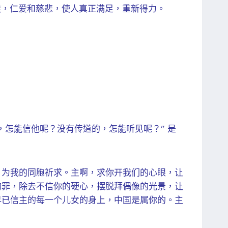
赎，仁爱和慈悲，使人真正满足，重新得力。
。
，怎能信他呢？没有传道的，怎能听见呢？” 是
，为我的同胞祈求。主啊，求你开我们的心眼，让
的罪，除去不信你的硬心，摆脱拜偶像的光景，让
早已信主的每一个儿女的身上，中国是属你的。主