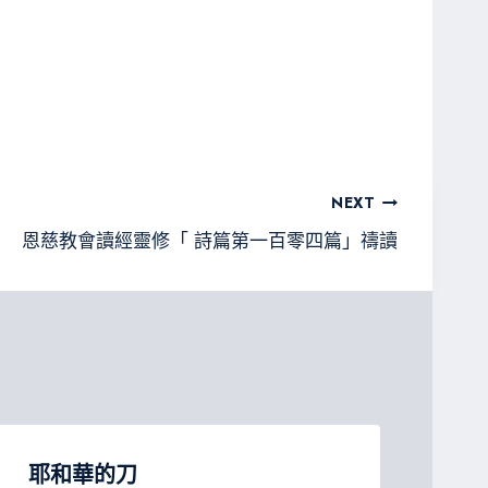
NEXT
恩慈教會讀經靈修「 詩篇第一百零四篇」禱讀
耶和華的刀
看