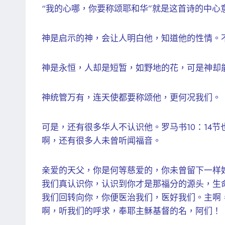
“我的心哪，你要称颂耶和华”就是这首诗的中
神是启示的神，会让人明白他，知道他的性情。
神是永恒，人却是短暂，如野地的花，可是神却
神统管万有，连天使都要称颂他，更何况我们。
可是，还有很多华人不认识他。罗马书10：14
啊，还有很多人未曾听闻福音。
亲爱的天父，你是何等慈爱的，你未曾留下一样
我们真认识你，认识到你才是那福分的源头，生
我们回转向你，你便医治我们，医好我们。主啊
啊，听我们的呼求，奉耶主稣基督的名，阿们！