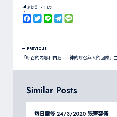
瀏覽量:
1,173
Fa
T
Li
Te
M
ce
wi
ne
le
es
b
tt
gr
sa
o
er
a
g
文
PREVIOUS
ok
m
e
章
「呼召的內容和內涵——神的呼召與人的回應」
導
覽
Similar Posts
每日靈修 24/3/2020 張菁容傳