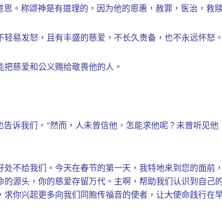
心意思。称颂神是有道理的，因为他的恩惠，赦罪，医治，救
不轻易发怒，且有丰盛的慈爱，不长久责备，也不永远怀怒
能把慈爱和公义赐给敬畏他的人。
节也告诉我们，“然而，人未曾信他，怎能求他呢？未曾听见他
好处不给我们。今天在春节的第一天，我特地来到您的面前
命的源头，你的慈爱存留万代。主啊，帮助我们认识到自己
，求你兴起更多向我们同胞传福音的使者，让大使命践行在