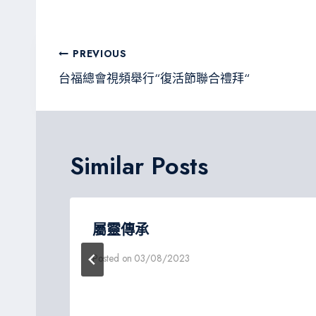
b
tt
gr
sa
o
er
a
g
文
PREVIOUS
ok
m
e
章
台福總會視頻舉行“復活節聯合禮拜“
導
覽
Similar Posts
屬靈傳承
Posted on
03/08/2023