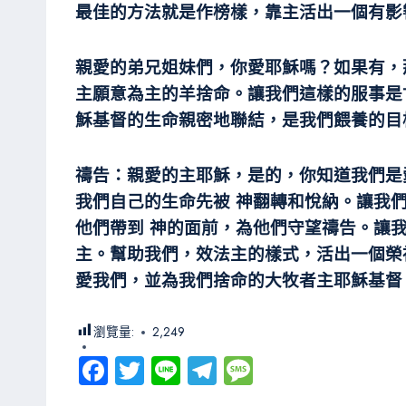
最佳的方法就是作榜樣，靠主活出一個有影
親愛的弟兄姐妹們，你愛耶穌嗎？如果有，
主願意為主的羊捨命。讓我們這樣的服事是
穌基督的生命親密地聯結，是我們餵養的目
禱告：親愛的主耶穌，是的，你知道我們是
我們自己的生命先被 神翻轉和悅納。讓我
他們帶到 神的面前，為他們守望禱告。讓
主。幫助我們，效法主的樣式，活出一個榮
愛我們，並為我們捨命的大牧者主耶穌基督
瀏覽量:
2,249
Fa
T
Li
Te
M
ce
wi
ne
le
es