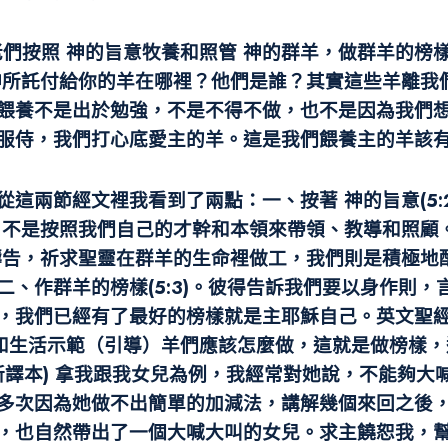
長老們按照 神的旨意牧養和照管 神的群羊，做群羊的
神所託付給你的羊在哪裡？他們是誰？其實這些羊離我
餵養不是出於勉強，不是不得不做，也不是因為我們
服侍，我們打心底愛主的羊。這是我們餵養主的羊該
這兩節經文裡我看到了兩點：一、按著 神的旨意(5:
，不是按照我們自己的才幹和本領來帶領、教導和照顧
禱告，祈求聖靈在群羊的生命裡做工，我們則是積極地
、作群羊的榜樣(5:3)。彼得告訴我們要以身作則
經有了最好的榜樣就是主耶穌自己。英文聖經（The Mes
為和生活示範（引導）羊們應該怎麼做，這就是做榜樣，
b 新譯本) 拿我跟我女兒為例，我經常對她說，不能
多次因為她做不出簡單的加減法，講解幾個來回之後
，也自然帶出了一個大喊大叫的女兒。求主饒恕我，