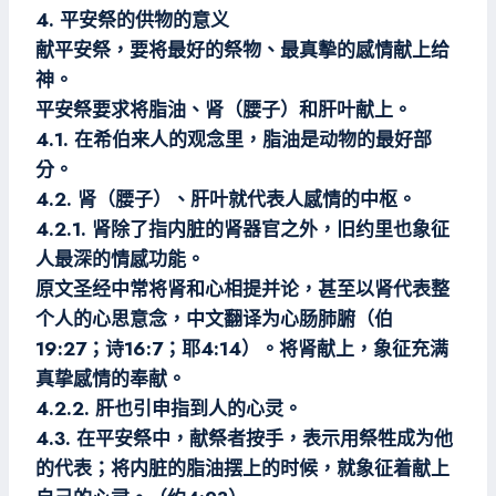
4. 平安祭的供物的意义
献平安祭，要将最好的祭物、最真摰的感情献上给
神。
平安祭要求将脂油、肾（腰子）和肝叶献上。
4.1. 在希伯来人的观念里，脂油是动物的最好部
分。
4.2. 肾（腰子）、肝叶就代表人感情的中枢。
4.2.1. 肾除了指内脏的肾器官之外，旧约里也象征
人最深的情感功能。
原文圣经中常将肾和心相提并论，甚至以肾代表整
个人的心思意念，中文翻译为心肠肺腑（伯
19:27；诗16:7；耶4:14）。将肾献上，象征充满
真挚感情的奉献。
4.2.2. 肝也引申指到人的心灵。
4.3. 在平安祭中，献祭者按手，表示用祭牲成为他
的代表；将内脏的脂油摆上的时候，就象征着献上