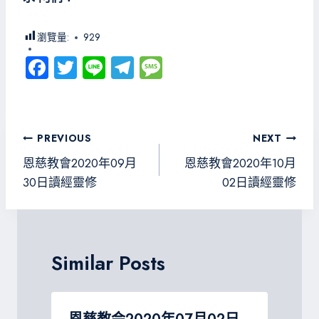
瀏覽量:
929
Fa
T
Li
Te
M
ce
wi
ne
le
es
b
tt
gr
sa
o
er
a
g
文
PREVIOUS
NEXT
ok
m
e
章
恩慈教會2020年09月
恩慈教會2020年10月
導
30日讀經靈修
02日讀經靈修
覽
Similar Posts