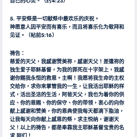
自己的心灵。（约4:23）
5. 平安祭是一切献祭中最欢乐的庆祝。
神愿意人因平安而有喜乐，而且将喜乐化为敬拜和
见证。（帖前5:16）
祷告：
慈爱的天父，我感谢赞美祢，感谢天父！差遣祢的
独生爱子耶稣基督，为我的罪死在十字架上，我感
谢你赐我永恒的救恩。主啊！我愿将我生命的主权
交给你，求你来掌管我的一生，让我活出耶稣的样
式，活出圣洁的生活，阿爸天父，我也为着你的供
应、你的恩赐、你的保守、你的带领，衷心的向你
献上感谢和赞美，你的恩典使我每天都滴下脂油，
让我每天向你献上感恩的祭，求主悦纳，谢谢天
父！以上的祷告，都是奉靠我主耶稣基督宝贵的名
求 阿们！