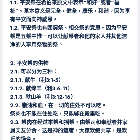
1.1. 平安祭在希伯来原文中表示“和好”或者“福
祉”。基本意义是完全，健全，康乐，和谐。因为享
有平安而向神感恩。
1.2. 平安祭也有团契祭、相交祭的意思。因为平安
祭是五祭中惟一可以让献祭者和他的家人并其他洁
净的人享用祭物的祭。
2. 平安祭的供物
2.1. 可以分为三种：
2.1.1. 献牛（利3:1-5）
2.1.2. 献绵羊（利3:6-11）
2.1.3. 献山羊（利3:12-16）
2.2. 脂油和血，在一切的住处不可以吃。
祭肉也不能在住处吃，只能够在殿里吃。
2.3. 祭肉在经过举祭和摇祭，由祭司和奉献者并家
属亲友分食。这是神的筵席，大家欢叙共享，是欢
乐的场合。