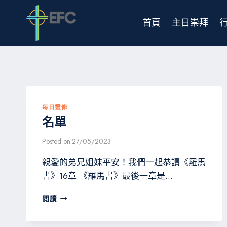
Skip
to
首頁
主日崇拜
content
每日靈修
名單
Posted on
27/05/2023
親愛的弟兄姐妹平安！我們一起恭讀《羅馬
書》16章 《羅馬書》最後一章是…
名
閲讀
單