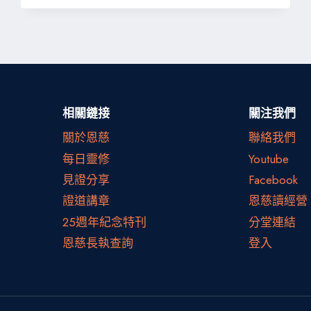
是
上
帝
的
大
能
相關鏈接
關注我們
關於恩慈
聯絡我們
每日靈修
Youtube
見證分享
Facebook
證道講章
恩慈讀經營
25週年紀念特刊
分堂連結
恩慈長執查詢
登入