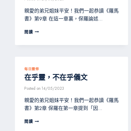
親愛的弟兄姐妹平安！我們一起恭讀《羅馬
書》第9章 在這一章裏，保羅論述…
不
閲讀
憑
著
信
心
求，
只
每日靈修
憑
在乎靈，不在乎儀文
著
行
Posted on
14/05/2023
為
求
親愛的弟兄姐妹平安！我們一起恭讀《羅馬
書》第2章 保羅在第一章提到「因…
在
閲讀
乎