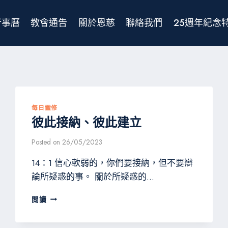
行事曆
教會通告
關於恩慈
聯絡我們
25週年紀念
每日靈修
彼此接納、彼此建立
Posted on
26/05/2023
14：1 信心軟弱的，你們要接納，但不要辯
論所疑惑的事。 關於所疑惑的…
彼
閲讀
此
接