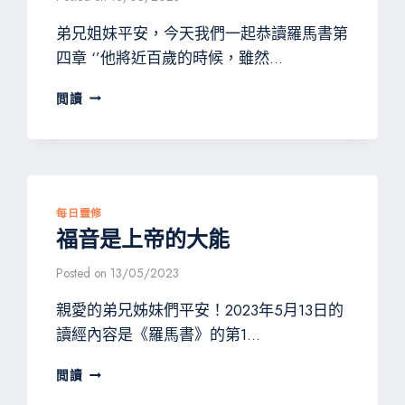
弟兄姐妹平安，今天我們一起恭讀羅馬書第
四章 ‘’他將近百歲的時候，雖然…
亞
閲讀
伯
拉
罕
的
信
心
每日靈修
福音是上帝的大能
Posted on
13/05/2023
親愛的弟兄姊妹們平安！2023年5月13日的
讀經內容是《羅馬書》的第1…
福
閲讀
音