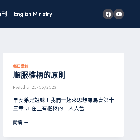
特刊
English Ministry
每日靈修
順服權柄的原則
Posted on
25/05/2023
早安弟兄姐妹！我們一起來思想羅馬書第十
三章 v1.在上有權柄的，人人當…
順
閲讀
服
權