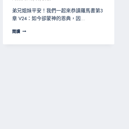
弟兄姐妹平安！我們一起來恭讀羅馬書第3
章 V24：如今卻蒙神的恩典，因…
因
閲讀
信
稱
義