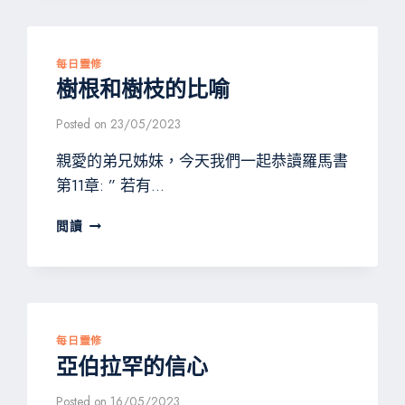
納、
彼
此
建
每日靈修
立
樹根和樹枝的比喻
Posted on
23/05/2023
親愛的弟兄姊妹，今天我們一起恭讀羅馬書
第11章: ” 若有…
樹
閲讀
根
和
樹
枝
的
比
每日靈修
喻
亞伯拉罕的信心
Posted on
16/05/2023