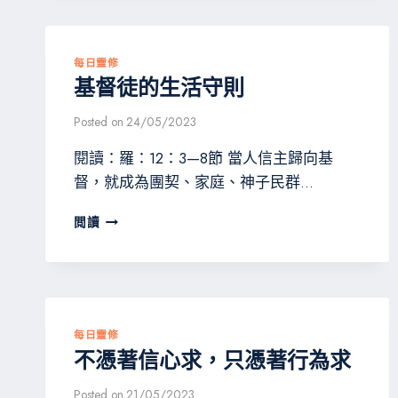
每日靈修
基督徒的生活守則
Posted on
24/05/2023
閱讀：羅：12：3—8節 當人信主歸向基
督，就成為團契、家庭、神子民群…
基
閲讀
督
徒
的
生
活
守
每日靈修
則
不憑著信心求，只憑著行為求
Posted on
21/05/2023