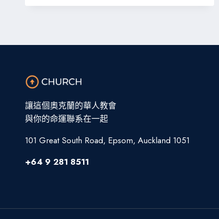
靈，
不
在
乎
儀
文
讓這個奧克蘭的華人教會
與你的命運聯系在一起
101 Great South Road, Epsom, Auckland 1051
+64 9 281 8511