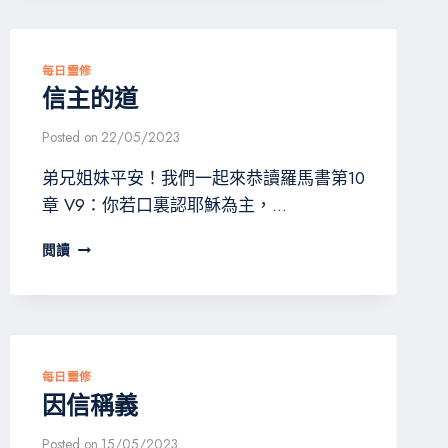
柄
的
原
則
每日靈修
信主的道
Posted on
22/05/2023
弟兄姐妹平安！我們一起來恭讀羅馬書第10
章 V9：你若口裏認耶穌為主，…
信
閲讀
主
的
道
每日靈修
因信稱義
Posted on
15/05/2023