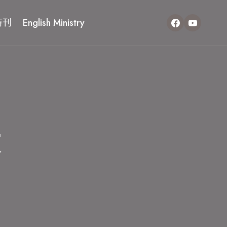
特刊
English Ministry
文