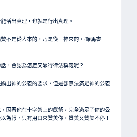
否能活出真理，也就是行出真理。
贊不是從人來的，乃是從 神來的。(羅馬書
的話，會認為怎麽又靠行律法稱義呢？
是顯出神的公義的要求，但是卻無法滿足神的公義
我，因著他在十字架上的獻祭，完全滿足了你的公
無以為報，只有用口來贊美你，贊美又贊美不停！