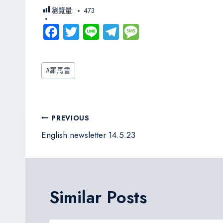
瀏覽量:
473
Fa
T
Li
Te
M
ce
wi
ne
le
es
b
tt
gr
sa
Post
#
羅馬書
o
er
a
g
Tags:
ok
m
e
文
PREVIOUS
章
English newsletter 14.5.23
導
覽
Similar Posts