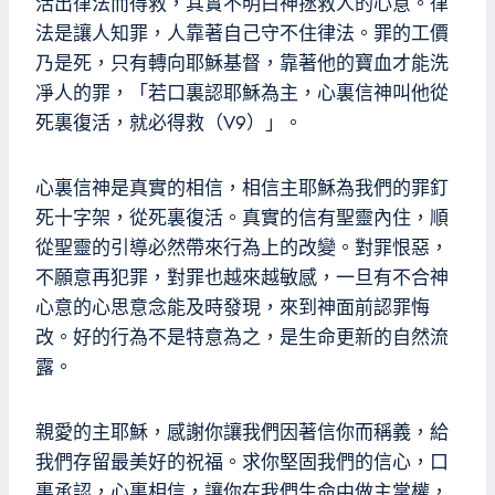
活出律法而得救，其實不明白神拯救人的心意。律
法是讓人知罪，人靠著自己守不住律法。罪的工價
乃是死，只有轉向耶穌基督，靠著他的寶血才能洗
凈人的罪，「若口裏認耶穌為主，心裏信神叫他從
死裏復活，就必得救（V9）」。
心裏信神是真實的相信，相信主耶穌為我們的罪釘
死十字架，從死裏復活。真實的信有聖靈內住，順
從聖靈的引導必然帶來行為上的改變。對罪恨惡，
不願意再犯罪，對罪也越來越敏感，一旦有不合神
心意的心思意念能及時發現，來到神面前認罪悔
改。好的行為不是特意為之，是生命更新的自然流
露。
親愛的主耶穌，感謝你讓我們因著信你而稱義，給
我們存留最美好的祝福。求你堅固我們的信心，口
裏承認，心裏相信，讓你在我們生命中做主掌權，