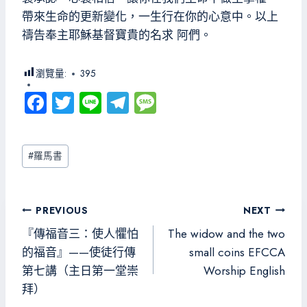
帶來生命的更新變化，一生行在你的心意中。以上
禱告奉主耶穌基督寶貴的名求 阿們。
瀏覽量:
395
Fa
T
Li
Te
M
ce
wi
ne
le
es
b
tt
gr
sa
Post
#
羅馬書
o
er
a
g
Tags:
ok
m
e
文
PREVIOUS
NEXT
章
『傳福音三：使人懼怕
The widow and the two
導
的福音』——使徒行傳
small coins EFCCA
第七講（主日第一堂崇
Worship English
覽
拜）