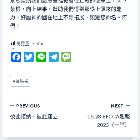
求您幫助我們恩慈臺福教會在宣教的使命上，向下
紮根，向上結果，幫助我們得到那從上頭來的能
力，好讓神的國在地上不斷拓展，榮耀您的名。阿
們！
瀏覽量:
416
Fa
T
Li
Te
M
ce
wi
ne
le
es
b
tt
gr
sa
Post
#
羅馬書
o
er
a
g
Tags:
ok
m
e
文
PREVIOUS
NEXT
章
彼此接納、彼此建立
05.28 EFCCA週報
導
2023（一堂）
覽