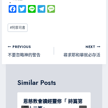
Fa
T
Li
Te
M
ce
wi
ne
le
es
b
tt
gr
sa
Post
#
阿摩司書
o
er
a
g
Tags:
ok
m
e
文
PREVIOUS
NEXT
章
不要忽略神的警告
尋求耶和華就必存活
導
覽
Similar Posts
恩慈教會讀經靈修「 詩篇第