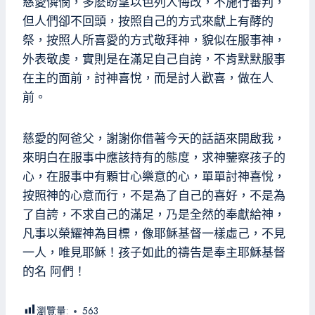
慈愛憐憫，多麽盼望以色列人悔改，不施行審判，
但人們卻不回頭，按照自己的方式來獻上有酵的
祭，按照人所喜愛的方式敬拜神，貌似在服事神，
外表敬虔，實則是在滿足自己自誇，不肯默默服事
在主的面前，討神喜悅，而是討人歡喜，做在人
前。
慈愛的阿爸父，謝謝你借著今天的話語來開啟我，
來明白在服事中應該持有的態度，求神鑒察孩子的
心，在服事中有顆甘心樂意的心，單單討神喜悅，
按照神的心意而行，不是為了自己的喜好，不是為
了自誇，不求自己的滿足，乃是全然的奉獻給神，
凡事以榮耀神為目標，像耶穌基督一樣虛己，不見
一人，唯見耶穌！孩子如此的禱告是奉主耶穌基督
的名 阿們！
瀏覽量:
563