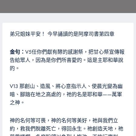
弟兄姐妹平安！ 今早誦讀的是阿摩司書第四章
金句：
V5任你們獻有酵的感謝祭，把甘心祭宣傳報
告給眾人，因為是你們所喜愛的。這是主耶和華說
的。
V13 那創山、造風、將心意指示人、使晨光變為幽
暗、腳踏在地之高處的，祂的名是耶和華——萬軍
之神。
神的名何等可畏，神的名何等美好，祂與我們立
約，救我們脫離死亡，得回永生。祂創造天地，祂