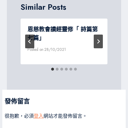
Similar Posts
恩慈教會讀經靈修「 詩篇第
七篇」
Posted on
28/10/2021
P
發佈留言
很抱歉，必須
登入
網站才能發佈留言。