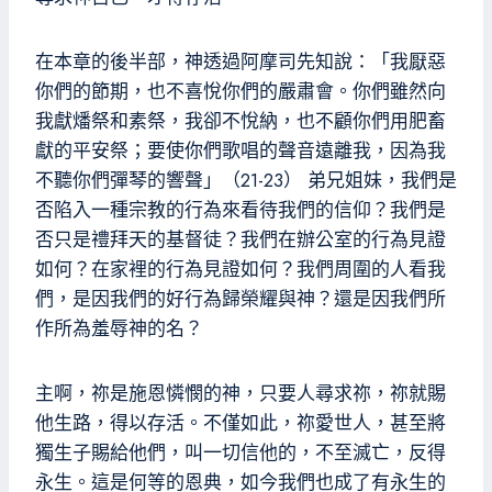
在本章的後半部，神透過阿摩司先知說：「我厭惡
你們的節期，也不喜悅你們的嚴肅會。你們雖然向
我獻燔祭和素祭，我卻不悅納，也不顧你們用肥畜
獻的平安祭；要使你們歌唱的聲音遠離我，因為我
不聽你們彈琴的響聲」（21-23） 弟兄姐妹，我們是
否陷入一種宗教的行為來看待我們的信仰？我們是
否只是禮拜天的基督徒？我們在辦公室的行為見證
如何？在家裡的行為見證如何？我們周圍的人看我
們，是因我們的好行為歸榮耀與神？還是因我們所
作所為羞辱神的名？
主啊，祢是施恩憐憫的神，只要人尋求祢，祢就賜
他生路，得以存活。不僅如此，祢愛世人，甚至將
獨生子賜給他們，叫一切信他的，不至滅亡，反得
永生。這是何等的恩典，如今我們也成了有永生的