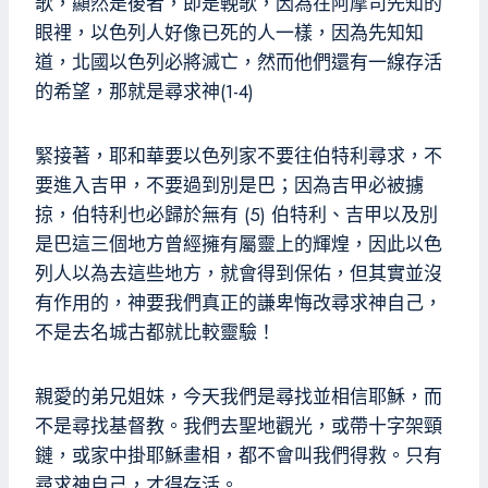
歌，顯然是後者，即是輓歌，因為在阿摩司先知的
眼裡，以色列人好像已死的人一樣，因為先知知
道，北國以色列必將滅亡，然而他們還有一線存活
的希望，那就是尋求神(1-4)
緊接著，耶和華要以色列家不要往伯特利尋求，不
要進入吉甲，不要過到別是巴；因為吉甲必被擄
掠，伯特利也必歸於無有 (5) 伯特利、吉甲以及別
是巴這三個地方曾經擁有屬靈上的輝煌，因此以色
列人以為去這些地方，就會得到保佑，但其實並沒
有作用的，神要我們真正的謙卑悔改尋求神自己，
不是去名城古都就比較靈驗！
親愛的弟兄姐妹，今天我們是尋找並相信耶穌，而
不是尋找基督教。我們去聖地觀光，或帶十字架頸
鏈，或家中掛耶穌畫相，都不會叫我們得救。只有
尋求神自己，才得存活。