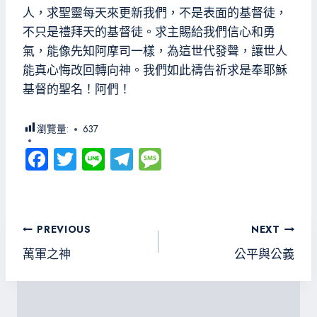
人，求聖靈每天來更新我們，不是表面的基督徒，
不只是禮拜天的基督徒。求主賜給我們信心和勇
氣，能像先知阿摩司一樣，為這世代發聲，讓世人
能真心悔改回轉向神。我們如此禱告祈求是奉耶穌
基督的聖名！阿們！
瀏覽量:
637
Fa
T
Li
Te
M
ce
wi
ne
le
es
b
tt
gr
sa
o
er
a
g
文
PREVIOUS
NEXT
ok
m
e
章
萬軍之神
公平與公義
導
覽