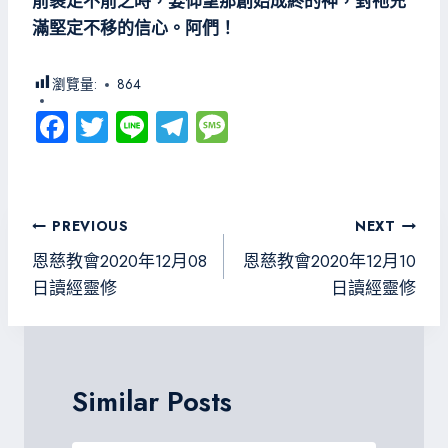
前裹足不前之時，要仰望那創始成終的神，對祂充
滿堅定不移的信心。阿們！
瀏覽量:
864
Fa
T
Li
Te
M
ce
wi
ne
le
es
b
tt
gr
sa
o
er
a
g
文
PREVIOUS
NEXT
ok
m
e
章
恩慈教會2020年12月08
恩慈教會2020年12月10
導
日讀經靈修
日讀經靈修
覽
Similar Posts