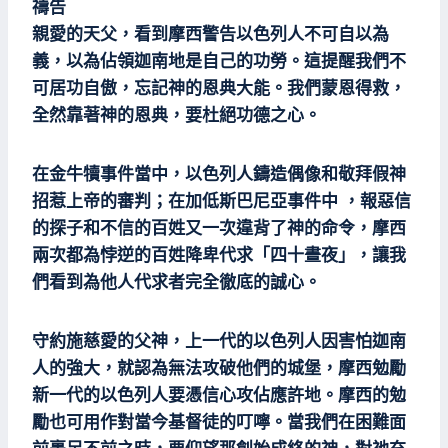
禱告
親愛的天父，看到摩西警告以色列人不可自以為
義，以為佔領迦南地是自己的功勞。這提醒我們不
可居功自傲，忘記神的恩典大能。我們蒙恩得救，
全然靠著神的恩典，要杜絕功德之心。
在金牛犢事件當中，以色列人鑄造偶像和敬拜假神
招惹上帝的審判；在加低斯巴尼亞事件中 ，報惡信
的探子和不信的百姓又一次違背了神的命令，摩西
兩次都為悖逆的百姓降卑代求「四十晝夜」，讓我
們看到為他人代求者完全徹底的誠心。
守約施慈愛的父神，上一代的以色列人因害怕迦南
人的強大，就認為無法攻破他們的城堡，摩西勉勵
新一代的以色列人要憑信心攻佔應許地。摩西的勉
勵也可用作對當今基督徒的叮嚀。當我們在困難面