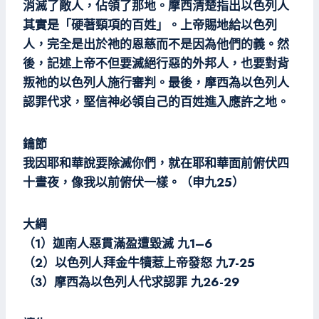
消滅了敵人，佔領了那地。摩西清楚指出以色列人
其實是「硬著頸項的百姓」。上帝賜地給以色列
人，完全是出於祂的恩慈而不是因為他們的義。然
後，記述上帝不但要滅絕行惡的外邦人，也要對背
叛祂的以色列人施行審判。最後，摩西為以色列人
認罪代求，堅信神必領自己的百姓進入應許之地。
鑰節
我因耶和華說要除滅你們，就在耶和華面前俯伏四
十晝夜，像我以前俯伏一樣。（申九25）
大綱
（1）迦南人惡貫滿盈遭毀滅 九1–6
（2）以色列人拜金牛犢惹上帝發怒 九7-25
（3）摩西為以色列人代求認罪 九26-29