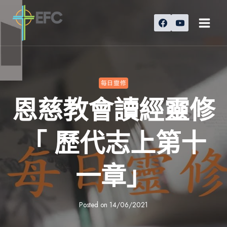
Skip
to
content
每日靈修
恩慈教會讀經靈修
「 歷代志上第十
一章」
Posted on
14/06/2021