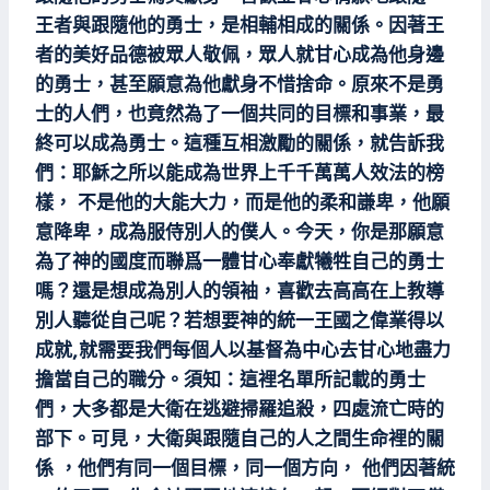
王者與跟隨他的勇士，是相輔相成的關係。因著王
者的美好品德被眾人敬佩，眾人就甘心成為他身邊
的勇士，甚至願意為他獻身不惜捨命。原來不是勇
士的人們，也竟然為了一個共同的目標和事業，最
終可以成為勇士。這種互相激勵的關係，就告訴我
們：耶穌之所以能成為世界上千千萬萬人效法的榜
樣， 不是他的大能大力，而是他的柔和謙卑，他願
意降卑，成為服侍別人的僕人。今天，你是那願意
為了神的國度而聯爲一體甘心奉獻犧牲自己的勇士
嗎？還是想成為別人的領袖，喜歡去高高在上教導
別人聽從自己呢？若想要神的統一王國之偉業得以
成就,就需要我們每個人以基督為中心去甘心地盡力
擔當自己的職分。須知：這裡名單所記載的勇士
們，大多都是大衛在逃避掃羅追殺，四處流亡時的
部下。可見，大衛與跟隨自己的人之間生命裡的關
係 ，他們有同一個目標，同一個方向， 他們因著統