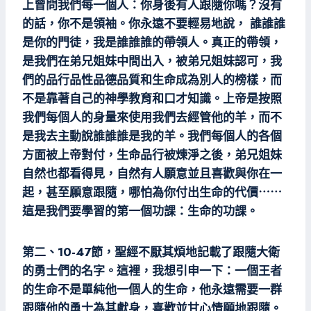
上曾問我們每一個人：你身後有人跟隨你嗎？沒有
的話，你不是領袖。你永遠不要輕易地說， 誰誰誰
是你的門徒，我是誰誰誰的帶領人。真正的帶領，
是我們在弟兄姐妹中間出入，被弟兄姐妹認可，我
們的品行品性品德品質和生命成為別人的榜樣，而
不是靠著自己的神學教育和口才知識。上帝是按照
我們每個人的身量來使用我們去經管他的羊，而不
是我去主動說誰誰誰是我的羊。我們每個人的各個
方面被上帝對付，生命品行被煉淨之後，弟兄姐妹
自然也都看得見，自然有人願意並且喜歡與你在一
起，甚至願意跟隨，哪怕為你付出生命的代價⋯⋯
這是我們要學習的第一個功課：生命的功課。
第二、10-47節，聖經不厭其煩地記載了跟隨大衛
的勇士們的名字。這裡，我想引申一下：一個王者
的生命不是單純他一個人的生命，他永遠需要一群
跟隨他的勇士為其獻身，喜歡並甘心情願地跟隨。