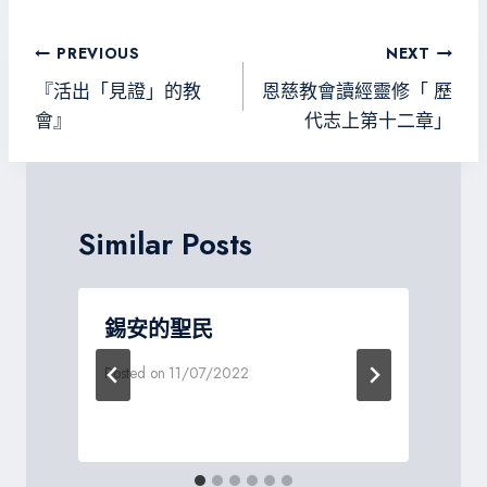
b
tt
gr
sa
o
er
a
g
文
PREVIOUS
NEXT
ok
m
e
章
『活出「見證」的教
恩慈教會讀經靈修「 歷
導
會』
代志上第十二章」
覽
Similar Posts
錫安的聖民
Posted on
11/07/2022
P