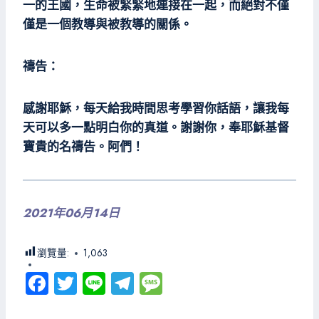
一的王國，生命被緊緊地連接在一起，而絕對不僅
僅是一個教導與被教導的關係。
禱告：
感謝耶穌，每天給我時間思考學習你話語，讓我每
天可以多一點明白你的真道。謝謝你，奉耶穌基督
寶貴的名禱告。阿們！
2021年06月14日
瀏覽量:
1,063
Fa
T
Li
Te
M
ce
wi
ne
le
es