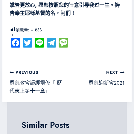
掌管更放心, 愿您按照您的旨意引导我过一生。祷
告奉主耶稣基督的名，阿们！
瀏覽量:
838
Fa
T
Li
Te
M
ce
wi
ne
le
es
b
tt
gr
sa
o
er
a
g
文
PREVIOUS
NEXT
ok
m
e
章
恩慈教會讀經靈修「 歷
恩慈迎新會2021
導
代志上第十一章」
覽
Similar Posts