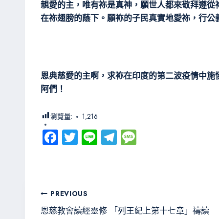
親愛的主，唯有袮是真神，願世人都來敬拜遵從
在袮翅膀的蔭下。願袮的子民真實地愛袮，行公
恩典慈愛的主啊，求袮在印度的第二波疫情中施
阿們！
瀏覽量:
1,216
Fa
T
Li
Te
M
ce
wi
ne
le
es
b
tt
gr
sa
o
er
a
g
文
PREVIOUS
ok
m
e
章
恩慈教會讀經靈修 「列王紀上第十七章」禱讀