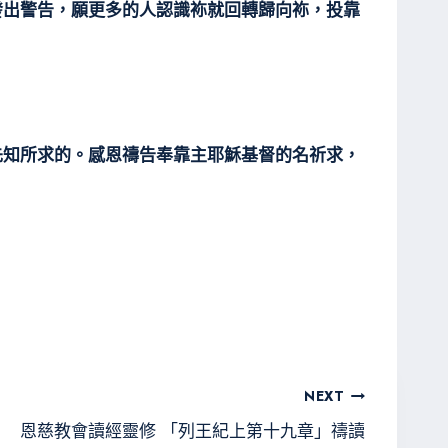
發出警告，願更多的人認識袮就回轉歸向袮，投靠
先知所求的。感恩禱告奉靠主耶穌基督的名祈求，
NEXT
恩慈教會讀經靈修 「列王紀上第十九章」禱讀