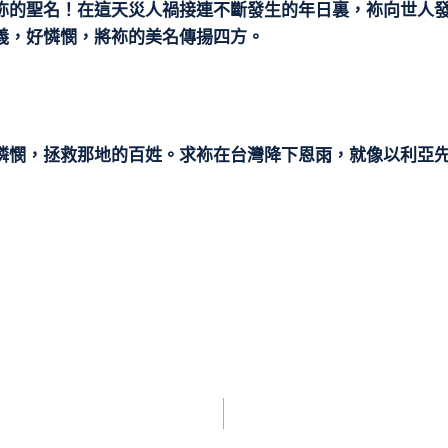
袮的聖名！在這天災人禍接連不斷發生的年日裏，袮向世人
義，好憐憫，將袮的美名傳揚四方。
憐憫，拯救那地的百姓。求袮在台灣降下恩雨，就像以利亞