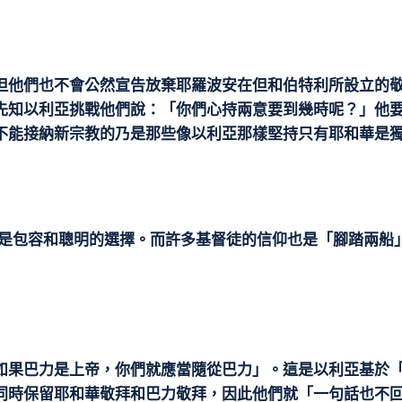
但他們也不會公然宣告放棄耶羅波安在但和伯特利所設立的
先知以利亞挑戰他們說：「你們心持兩意要到幾時呢？」他
不能接納新宗教的乃是那些像以利亞那樣堅持只有耶和華是
仰是包容和聰明的選擇。而許多基督徒的信仰也是「腳踏兩船
如果巴力是上帝，你們就應當隨從巴力」。這是以利亞基於
同時保留耶和華敬拜和巴力敬拜，因此他們就「一句話也不