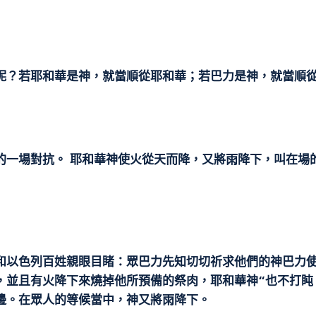
呢？若耶和華是神，就當順從耶和華；若巴力是神，就當順
的一場對抗。 耶和華神使火從天而降，又將雨降下，叫在場
和以色列百姓親眼目睹：眾巴力先知切切祈求他們的神巴力
，並且有火降下來燒掉他所預備的祭肉，耶和華神“也不打盹
邊。在眾人的等候當中，神又將雨降下。