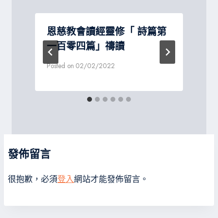
恩慈教會讀經靈修「 詩篇第
一百零四篇」禱讀
Posted on
02/02/2022
P
發佈留言
很抱歉，必須
登入
網站才能發佈留言。