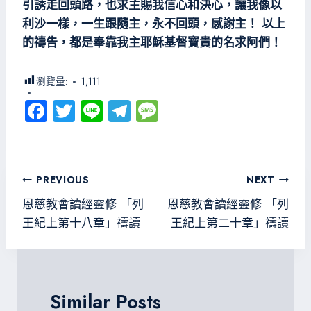
引誘走回頭路，也求主賜我信心和決心，讓我像以
利沙一樣，一生跟隨主，永不回頭，感謝主！ 以上
的禱告，都是奉靠我主耶穌基督寶貴的名求阿們！
瀏覽量:
1,111
Fa
T
Li
Te
M
ce
wi
ne
le
es
b
tt
gr
sa
o
er
a
g
文
PREVIOUS
NEXT
ok
m
e
章
恩慈教會讀經靈修 「列
恩慈教會讀經靈修 「列
導
王紀上第十八章」禱讀
王紀上第二十章」禱讀
覽
Similar Posts