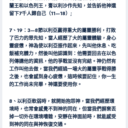
蘭王和以色列王，膏以利沙作先知，並告訴他神還
留下7千人歸自己（11—18）;
7、19：3—8節以利亞贏得重大的屬靈勝利，打敗
了巴力的眾先知，當人經歷了大的屬靈體驗，身心
靈疲憊，神為使以利亞振作起來，先叫他休息、吃
飯補充體力，然後叫他認識到：他需要回去在以色
列傳講他的資訊，他的爭戰並沒有完結。神仍然有
工作叫他去做，當我們經過一場大的屬靈爭戰得勝
之後，也會感到身心疲憊，這時候要記住，你一生
的工作尚未完畢，神還要使用你。
8、以利亞軟弱時，就開始抱怨神，當我們經歷環
境時，也常會感覺不到神的同在，但當我們摒棄丟
掉一切外在環境嘈雜，安靜在神面前時，就能感受
到神的同在與神恢復交通。