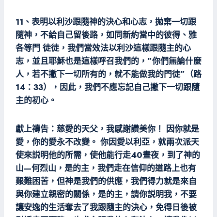
11、表明以利沙跟隨神的決心和心志，拋棄一切跟
隨神，不給自己留後路，如同新約當中的彼得、雅
各等門 徒徒，我們當效法以利沙這樣跟隨主的心
志，並且耶穌也是這樣呼召我們的，”你們無論什麼
人，若不撇下一切所有的，就不能做我的門徒”（路
14：33），因此，我們不應忘記自己撇下一切跟隨
主的初心。
獻上禱告：慈愛的天父，我感謝讚美你！ 因你就是
愛，你的愛永不改變。 你因愛以利亞，就兩次派天
使來説明他的所需，使他能行走40晝夜，到了神的
山—何烈山，是的主，我們走在信仰的道路上也有
艱難困苦，但神是我們的供應，我們得力就是來自
與你建立親密的關係，是的主，請你説明我，不要
讓安逸的生活奪去了我跟隨主的決心，免得日後被