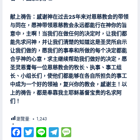
献上祷告：感谢神在过去25年来对恩慈教会的带领
与同在，愿神带领恩慈教会永远都能行在神你的旨
意中，主啊！当我们在做任何的决定时，让我们都
能先求问神，并让我们清楚的知道这是圣灵所启示
让我们做的，愿我们的事奉和所做的每个决定都能
合乎神的心意，求主继续帮助我们做好的决定，愿
圣灵恩膏每一位恩慈教会的牧长、执事、事工组
长、小组长们，使他们都能够在各自所担负的事工
中成为一个好的领袖，复兴你的教会，感谢主！以
上的祷告，都是奉靠我主耶稣基督宝贵的名求阿
们！
瀏覽量:
1,243
Fa
T
Li
Te
M