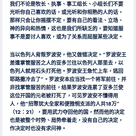
我们不论是牧长、执事、事工组长、小组长们不要
光听你自己喜欢的话，或光听和你相熟的人的话，
那样只会让你摇摆不定，要有自己的看法、立场、
神的异向和热情，这也是我们所缺乏的，要知道服
事不是要讨人喜欢，或为了关系而屈服某些决定。
当以色列人背叛罗波安，他又做错决定。“罗波安王
差遣掌管服苦之人的亚多兰往以色列人那里去，以
色列人就用石头打死他。罗波安王急忙上车，逃回
耶路撒冷去了”。罗波安本应当找一个将军前往，并
非找掌管服苦的前往，结果罗波安连累了亚多兰使
这位开国的元老被打死了，可见罗波安不懂得用
人，他“招聚犹大全家和便雅悯支派的人共18万”
（12：21），要用武力夺回他的国，然而他的决定
也是被整个时势、局势牵着走，没有自己的决定，
作决定时也没有求问神。