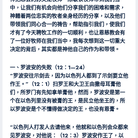
中，让我们有机会向他们分享我们的困难和需求，
神藉着两位忠实的牧者亲身经历的分享，以及他们
带领我们同心合一的祷告，帮助指引我们，使我们
才有了今天聘牧工作的一切顺利，也让恩慈教会有
了一位好牧师在我们当中，我每次想到这一切重大
决定的背后，其实都是神他自己的作为和带领。
一、罗波安的失败（12：1—24）
“罗波安往示剑去，因为以色列人都到了示剑要立他
作王。”（12：1）扫罗王和大卫王由撒母耳膏他
们，所罗门有先知拿单膏他，然而，罗波安是第一
个在以色列里没有被膏的王，是民立他坐王的，所
以罗波安是个不懂得做决定的王，也没有恩膏。
“以色列人打发人去请他来，他就和以色列会众都来
见罗波安，对他说：（12：3）罗波安作王了，以