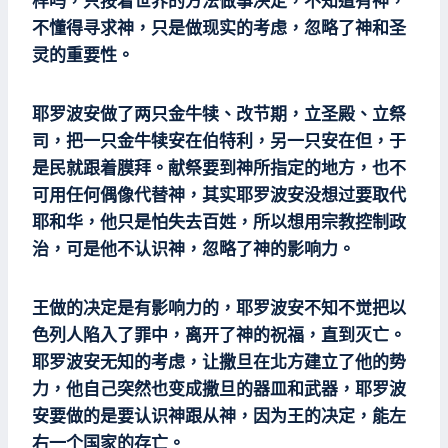
样吗，只按着世界的方法做事决定，不知道有神，
不懂得寻求神，只是做现实的考虑，忽略了神和圣
灵的重要性。
耶罗波安做了两只金牛犊、改节期，立圣殿、立祭
司，把一只金牛犊安在伯特利，另一只安在但，于
是民就跟着膜拜。献祭要到神所指定的地方，也不
可用任何偶像代替神，其实耶罗波安没想过要取代
耶和华，他只是怕失去百姓，所以想用宗教控制政
治，可是他不认识神，忽略了神的影响力。
王做的决定是有影响力的，耶罗波安不知不觉把以
色列人陷入了罪中，离开了神的祝福，直到灭亡。
耶罗波安无知的考虑，让撒旦在北方建立了他的势
力，他自己突然也变成撒旦的器皿和武器，耶罗波
安要做的是要认识神跟从神，因为王的决定，能左
右一个国家的存亡。