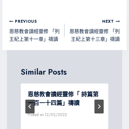
ce
wi
ne
le
es
b
tt
gr
sa
o
er
a
g
文
PREVIOUS
NEXT
ok
m
e
章
恩慈教會讀經靈修 「列
恩慈教會讀經靈修 「列
導
王紀上第十一章」禱讀
王紀上第十三章」禱讀
覽
Similar Posts
恩慈教會讀經靈修「 詩篇第
一百一十四篇」禱讀
P
Posted on
12/02/2022