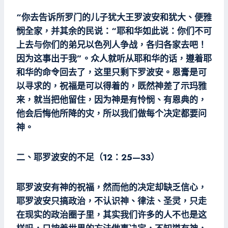
“你去告诉所罗门的儿子犹大王罗波安和犹大、便雅
悯全家，并其余的民说：“耶和华如此说：你们不可
上去与你们的弟兄以色列人争战，各归各家去吧！
因为这事出于我”。众人就听从耶和华的话，遵着耶
和华的命令回去了，这里只剩下罗波安。恩膏是可
以寻求的，祝福是可以得着的，既然神差了示玛雅
来，就当把他留住，因为神是有怜悯、有恩典的，
他会后悔他所降的灾，所以我们做每个决定都要问
神。
二、耶罗波安的不足（12：25—33）
耶罗波安有神的祝福，然而他的决定却缺乏信心，
耶罗波安只搞政治，不认识神、律法、圣灵，只走
在现实的政治圈子里，其实我们许多的人不也是这