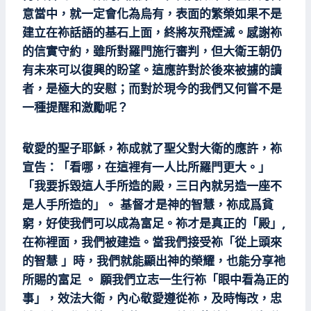
意當中，就一定會化為烏有，表面的繁榮如果不是
建立在袮話語的基石上面，終將灰飛煙滅。感謝袮
的信實守約，雖所對羅門施行審判，但大衛王朝仍
有未來可以復興的盼望。這應許對於後來被擄的讀
者，是極大的安慰；而對於現今的我們又何嘗不是
一種提醒和激勵呢？
敬愛的聖子耶穌，袮成就了聖父對大衛的應許，袮
宣告：「看哪，在這裡有一人比所羅門更大。」
「我要拆毀這人手所造的殿，三日內就另造一座不
是人手所造的」。 基督才是神的智慧，袮成爲貧
窮，好使我們可以成為富足。袮才是真正的「殿」,
在袮裡面，我們被建造。當我們接受袮「從上頭來
的智慧 」時，我們就能顯出神的榮耀，也能分享祂
所賜的富足 。 願我們立志一生行袮「眼中看為正的
事」，效法大衛，內心敬愛遵從袮，及時悔改，忠