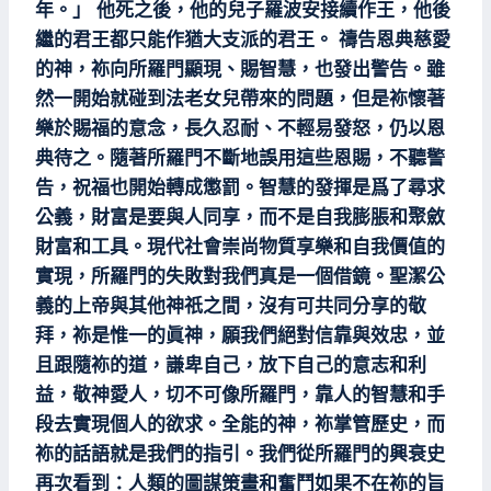
年。」 他死之後，他的兒子羅波安接續作王，他後
繼的君王都只能作猶大支派的君王。 禱告恩典慈愛
的神，袮向所羅門顯現、賜智慧，也發出警告。雖
然一開始就碰到法老女兒帶來的問題，但是袮懷著
樂於賜福的意念，長久忍耐、不輕易發怒，仍以恩
典待之。隨著所羅門不斷地誤用這些恩賜，不聽警
告，祝福也開始轉成懲罰。智慧的發揮是爲了尋求
公義，財富是要與人同享，而不是自我膨脹和聚斂
財富和工具。現代社會崇尚物質享樂和自我價值的
實現，所羅門的失敗對我們真是一個借鏡。聖潔公
義的上帝與其他神祇之間，沒有可共同分享的敬
拜，袮是惟一的眞神，願我們絕對信靠與效忠，並
且跟隨袮的道，謙卑自己，放下自己的意志和利
益，敬神愛人，切不可像所羅門，靠人的智慧和手
段去實現個人的欲求。全能的神，袮掌管歷史，而
袮的話語就是我們的指引。我們從所羅門的興衰史
再次看到：人類的圖謀策畫和奮鬥如果不在袮的旨