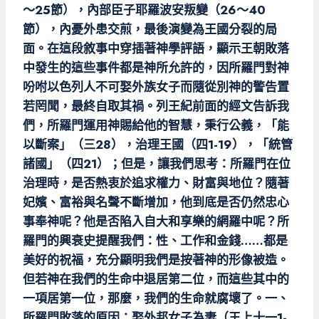
～25節），內部臣子耶羅波安叛變（26～40
節），內憂外患交煎，最後演變為王國分裂的局
面。在這段敘事中穿插著神學評語，顯示王朝敗落
中發生的這些事件都是神所允許的，因所羅門對神
吩咐以色列人不可娶外族女子而隨從別神的警告置
若罔聞，最終自取其禍。列王紀前面的經文告訴我
們，所羅門運用神賜給他的智慧，秉行公義，「能
以斷案」（三28），治理王國（四1-19），「統管
諸國」（四21）；但是，讓我們思考：所羅門在位
治理時，是否熱衷於追求權力、財富與地位？隨著
妃嬪、富裕與名聲不斷增加，他到底是否仍然忠心
事奉神呢？他是否陷入自大和享樂的網羅中呢？所
羅門的興衰史提醒我們：性、工作和金錢……都是
美好的祝福，充分顯明我們是按著神的形像被造。
但若神在我們的生命中退居第二位，而這些其中的
一項居第一位，那麼，我們的生命就腐壞了。一、
所羅門敗落的原因：娶外邦女子為妻（王上十一1-