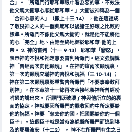
合」。「所羅門行耶和華眼中看為惡的事，不效法
他父親大衞專心順從耶和華。」大衞被神稱為一個
「合神心意的人」（撒上十三 14） ，他在這裡成
了敬畏神之人的一個典範和以後諸王好壞之比較的
標準。所羅門不像他父親大衞的，就是他不能將他
的心「完全」地、由始至終地歸於耶和華-他的上
帝。 2. 神的審判（十一 9-13） 耶和華「發怒」，
表示神的不悅和祂定意要審判所羅門。經文強調說
神「曾經兩次向他顯現」。在神的這兩次顯現裏，
第一次的顯現充滿神的喜悅和祝福（三 10-14) ；
神在第二次顯現裏鄭重警告所羅門「不要事奉敬拜
別神」，在本章第十一節再次直接地將神所曾經吩
咐過的講出來。 所羅門既破壞了神與他所立的約裏
面的協定，神就要因所羅門的罪收回約中所定要給
他的祝福。神要「奪去你的國，把國賜給你的一個
臣子」。這個臣子就是當時為躲避所羅門而逃到埃
及的耶羅波安（十二2） 。 神不在所羅門有生之日