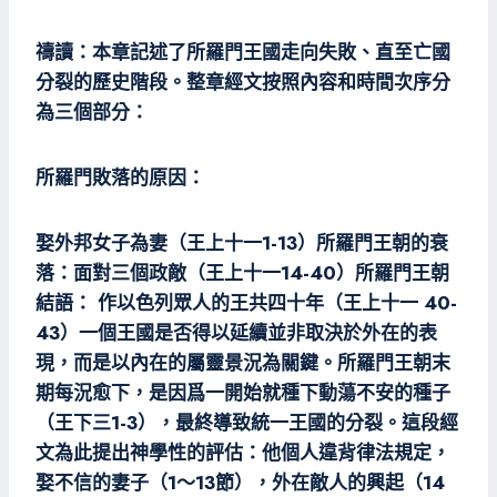
禱讀：本章記述了所羅門王國走向失敗、直至亡國
分裂的歷史階段。整章經文按照內容和時間次序分
為三個部分：
所羅門敗落的原因：
娶外邦女子為妻（王上十一1-13）所羅門王朝的衰
落：面對三個政敵（王上十一14-40）所羅門王朝
結語： 作以色列眾人的王共四十年（王上十一 40-
43）一個王國是否得以延續並非取決於外在的表
現，而是以內在的屬靈景況為關鍵。所羅門王朝末
期每況愈下，是因爲一開始就種下動蕩不安的種子
（王下三1-3），最終導致統一王國的分裂。這段經
文為此提出神學性的評估：他個人違背律法規定，
娶不信的妻子（1～13節），外在敵人的興起（14