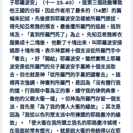
子耶羅波安」（十一 25-40）。這第三個政敵導致
他王國的分裂，因此作者用了最多的（14節）的篇
幅來記述，先後提到耶羅波安怎樣被所羅門提拔、
得先知亞希雅的預言，最後遭所羅門的追殺，逃到
埃及，「直到所羅門死了」為止。 先知亞希雅將衣
服撕成十二塊後， 他數了十塊出來，叫耶羅波安接
過那十塊布塊，表示神要將十個支派從所羅門手中
「奪去」，好「賜給」耶羅波安。雖然實際上耶羅
波安是從所羅門的兒子羅波安手裏將十個支派取
去，但也就是神「從所羅門的手裏把國奪去」。這
裡再次強調，神審判所羅門，是因為「沒有遵行我
的道，行我眼中看為正的事，謹守我的律例典章，
像他的父親大衞一樣」。但神為所羅門存留一個支
派，首先是「為了我的僕人大衞的緣故」；其次是
因為「我從以色列眾支派中所揀選的耶路撒冷的緣
故」。 「使大衞在我所選立我名的耶路撒冷城裡，
在我面前常有燈光」，就是說大衞的帝統得以在耶