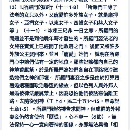
13）1.所羅門的罪行（十一 1-8） 「所羅門王除了
法老的女兒以外，又寵愛許多外族女子，就是摩押
女子、亞捫女子、以東女子、西頓女子和赫人女子
等 」（十一1）。冰凍三尺非 一日之寒，所羅門的
問題並不是到他晚年時才發生的。所羅門娶法老的
女兒在實質上已經開了他敗落之門， 後面又將許多
外族公主娶回來，並且「寵愛」她們， 說明在所羅
門心中她們佔有一定的地位，那些妃嬪都向自己的
神燒香獻祭，於是所羅門為她們各自在耶路撒冷建
造她們之神的邱壇。 所羅門妻妾之多是由於打算藉
著婚姻穩固政治聯盟的緣故，但以色列人與外邦人
通婚被律法嚴厲禁止，因為恐怕他們被誘惑偏離正
路，去隨從別神（王上4，民二十五1～15，申命記
七章1-5）。所羅門雖然禱告求問神，但成群的外邦
妻妾仍然會使他「隨從」，心不專一（6節），無
法保持一心一意向著神的關係，亦即無法與祂「相