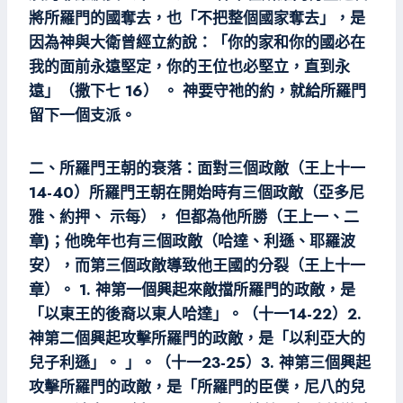
將所羅門的國奪去，也「不把整個國家奪去」，是
因為神與大衛曾經立約說：「你的家和你的國必在
我的面前永遠堅定，你的王位也必堅立，直到永
遠」（撒下七 16） 。 神要守祂的約，就給所羅門
留下一個支派。
二、所羅門王朝的衰落：面對三個政敵（王上十一
14-40）所羅門王朝在開始時有三個政敵（亞多尼
雅、約押、 示每）， 但都為他所勝（王上一、二
章)；他晚年也有三個政敵（哈達、利遜、耶羅波
安），而第三個政敵導致他王國的分裂（王上十一
章）。 1. 神第一個興起來敵擋所羅門的政敵，是
「以東王的後裔以東人哈達」。（十一14-22）2.
神第二個興起攻擊所羅門的政敵，是「以利亞大的
兒子利遜」。 」。（十一23-25）3. 神第三個興起
攻擊所羅門的政敵，是「所羅門的臣僕，尼八的兒