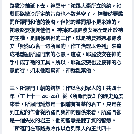
路撒冷綿延下去，神堅守了祂跟大衞所立的約，祂
對耶路撒冷所定的旨意也不致落空了。 神雖然要懲
罰所羅門和他的後裔，但祂的懲罰卻不是永遠的，
祂最終要復興他們。 神揀選耶羅波安完全是出於祂
的主權，是關係到祂的工作，就是祂要透過耶羅波
安「照你心裏一切所願的，作王治理以色列」來達
成祂懲罰所羅門家的心意。這樣，耶羅波安在神的
手中成了祂的工具。所以，耶羅波安也要按神的心
意而行，如果他離棄神，神就離棄他。
三、所羅門王朝的結語：作以色列眾人的王共四十
年（王上十一 40-43）從《所羅門記》的歷史角度
來看，所羅門誠然是一個滿有智慧的君王，只是在
列王紀的作者從所羅門與神的關係來看，所羅門卻
是一個失敗的君王，他的智慧是變了質的智慧。
「所罹門在耶路撒冷作以色列眾人的王共四十