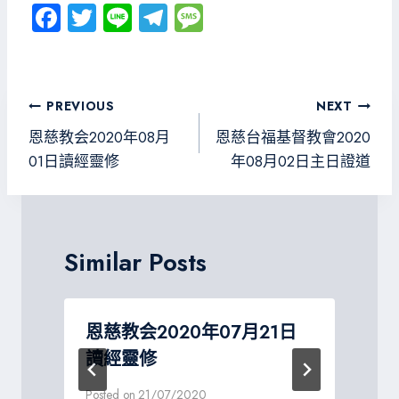
Fa
T
Li
Te
M
ce
wi
ne
le
es
b
tt
gr
sa
o
er
a
g
文
PREVIOUS
NEXT
ok
m
e
章
恩慈教会2020年08月
恩慈台福基督教會2020
導
01日讀經靈修
年08月02日主日證道
覽
Similar Posts
恩慈教会2020年07月21日
讀經靈修
P
Posted on
21/07/2020