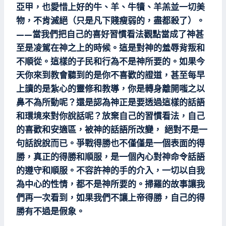
亞甲，也愛惜上好的牛、羊、牛犢、羊羔並一切美
物，不肯滅絕（只是凡下賤瘦弱的，盡都殺了）。
——當我們把自己的喜好習慣看法觀點當成了神甚
至是凌駕在神之上的時候。這是對神的羞辱背叛和
不順從。這樣的子民和行為不是神所要的。如果今
天你來到教會聽到的是你不喜歡的證道，甚至每早
上讀的是紮心的靈修和教導，你是轉身離開嗤之以
鼻不為所動呢？還是認為神正是要透過這樣的話語
和環境來對你說話呢？放棄自己的習慣看法，自己
的喜歡和安適區，被神的話語所改變， 絕對不是一
句話說說而已。爭戰得勝也不僅僅是一個表面的得
勝，真正的得勝和順服，是一個內心對神命令話語
的遵守和順服。不容許神的手的介入，一切以自我
為中心的性情，都不是神所要的。掃羅的故事讓我
們再一次看到，如果我們不讓上帝得勝，自己的得
勝有不過是假象。