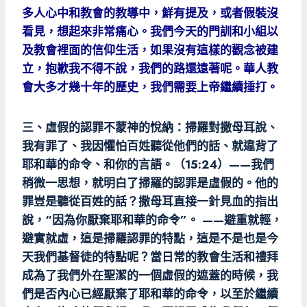
多人心中和教會的教導中，鮮有提及，或者假裝沒
看見，想起來非常痛心。我們今天的門訓和小組以
及教會裡面的信仰生活，如果沒有這樣的觀念被建
立，抱歉我不得不說，我們的路還遠著呢。華人教
會大多才幾十年的歷史，我們需要上帝繼續捶打。
三、虛假的認罪不蒙神的悅納：掃羅對撒母耳說、
我有罪了、我因懼怕百姓聽從他們的話、就違背了
耶和華的命令、和你的言語。（15:24）——我們
稍微一思想，就明白了掃羅的認罪是虛假的。他的
罪豈是聽從百姓的話？撒母耳直接一針見血的指出
說，“因為你厭棄耶和華的命令”。 ——避重就輕，
避實就虛，這是掃羅認罪的特點，這是不是也是今
天我們基督徒的特點呢？當日常的教會生活和禮拜
成為了我們外在聖潔的一個虛假的遮蓋的時候，我
們是否內心已經厭棄了耶和華的命令，以至於繼續