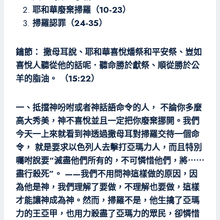
耶和華廢棄掃羅（10-23）
掃羅認罪（24-35）
鑰節： 撒母耳說、耶和華喜悅燔祭和平安祭、豈如
喜悅人聽從他的話呢．聽命勝於獻祭、順從勝於公
羊的脂油。 （15:22）
一、抵擋神吩咐或者神話語命令的人， 不論你多麼
高大秀美，神不喜悅並且一定把你廢棄挪開。我們
今天一上來就看到神透過撒母耳對掃羅交待一個命
令， 就是要求以色列人去擊打亞瑪力人，而且特別
囑咐說要“滅盡他們所有的，不可憐惜他們，將⋯⋯
盡行殺死”。 ——我們不用問神這樣做的原因，因
為他是神，我們理解了要做，不理解也要做，這樣
才能讓神成為神。然而，掃羅不是，他生擒了亞瑪
力的王亞甲，也用力殺盡了亞瑪力的眾民，卻憐惜