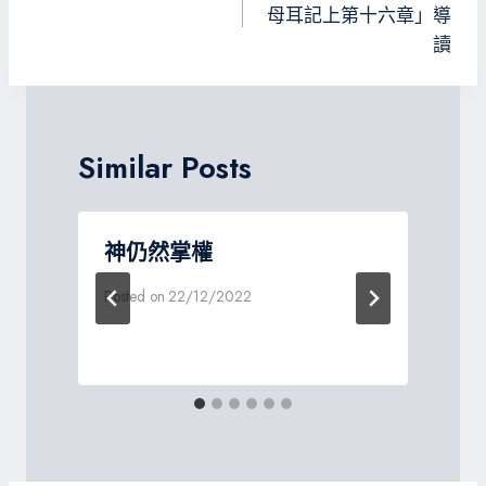
導
母耳記上第十六章」導
讀
覽
Similar Posts
神仍然掌權
Posted on
22/12/2022
P