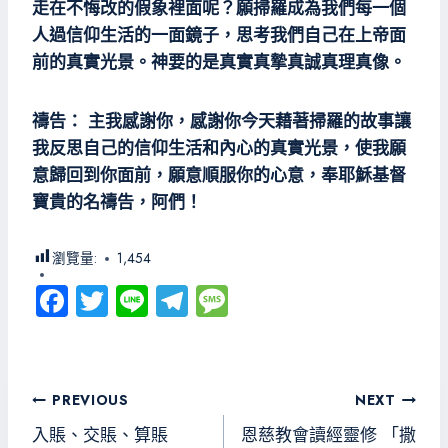
走在不悔改的假象裡面呢？願掃羅成為我們每一個
人過信仰生活的一面鏡子，思考我們自己在上帝面
前的真實光景。神要的是真實真摯真誠真理真像。
禱告： 主我感謝你，感謝你今天藉著掃羅的故事讓
我反思自己的信仰生活和內心的真實光景，使我願
意歸回到你面前，願意順服你的心意，奉耶穌基督
寶貴的名禱告，阿們！
瀏覽量:
1,454
Fa
T
Li
Te
M
ce
wi
ne
le
es
b
tt
gr
sa
o
er
a
g
文
PREVIOUS
NEXT
ok
m
e
章
入賬、交賬、算賬
恩慈教會讀經靈修 「撒