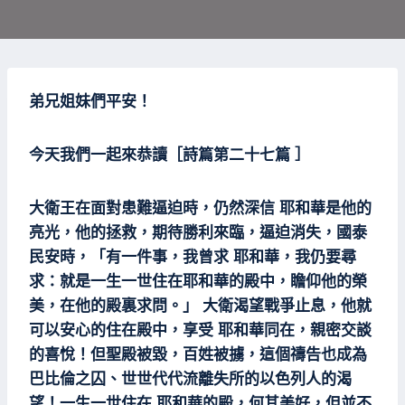
弟兄姐妹們平安！
今天我們一起來恭讀［詩篇第二十七篇 ］
大衛王在面對患難逼迫時，仍然深信 耶和華是他的
亮光，他的拯救，期待勝利來臨，逼迫消失，國泰
民安時，「有一件事，我曾求 耶和華，我仍要尋
求：就是一生一世住在耶和華的殿中，瞻仰他的榮
美，在他的殿裏求問。」 大衛渴望戰爭止息，他就
可以安心的住在殿中，享受 耶和華同在，親密交談
的喜悅！但聖殿被毀，百姓被擄，這個禱告也成為
巴比倫之囚、世世代代流離失所的以色列人的渴
望！一生一世住在 耶和華的殿，何其美好，但並不