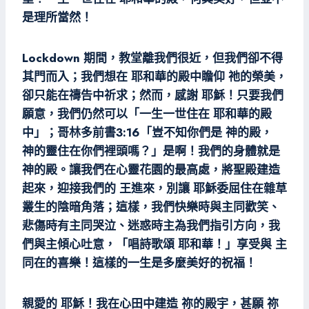
是理所當然！
Lockdown 期間，教堂離我們很近，但我們卻不得
其門而入；我們想在 耶和華的殿中瞻仰 祂的榮美，
卻只能在禱告中祈求；然而，感謝 耶穌！只要我們
願意，我們仍然可以「一生一世住在 耶和華的殿
中」；哥林多前書3:16「豈不知你們是 神的殿，
神的靈住在你們裡頭嗎？」是啊！我們的身體就是
神的殿。讓我們在心靈花園的最高處，將聖殿建造
起來，迎接我們的 王進來，別讓 耶穌委屈住在雜草
叢生的陰暗角落；這樣，我們快樂時與主同歡笑、
悲傷時有主同哭泣、迷惑時主為我們指引方向，我
們與主傾心吐意，「唱詩歌頌 耶和華！」享受與 主
同在的喜樂！這樣的一生是多麼美好的祝福！
親愛的 耶穌！我在心田中建造 祢的殿宇，甚願 祢