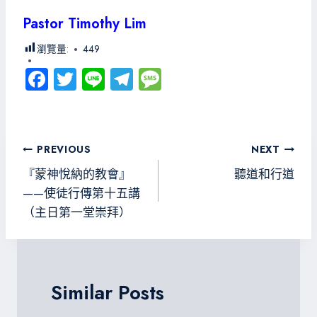
Pastor Timothy Lim
瀏覽量:
449
Fa
T
Li
Te
M
ce
wi
ne
le
es
b
tt
gr
sa
o
er
a
g
文
PREVIOUS
NEXT
ok
m
e
章
『蒙神悅納的教會』
聽道和行道
導
——使徒行傳第十五講
（主日第一堂崇拜）
覽
Similar Posts