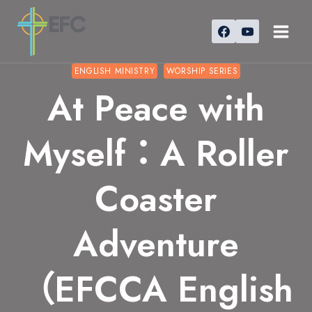
Skip
to
content
ENGLISH MINISTRY
WORSHIP SERIES
At Peace with
Myself：A Roller
Coaster
Adventure
（EFCCA English