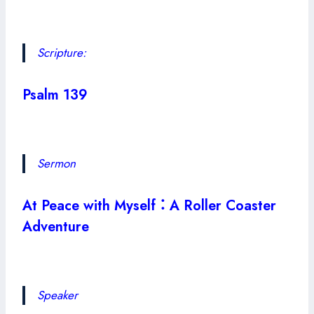
Scripture:
Psalm 139
Sermon
At Peace with Myself：
A Roller Coaster
Adventure
Speaker