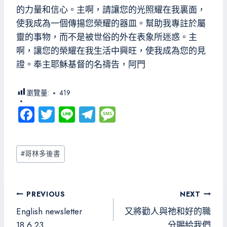
的力量和信心。主啊，請讓您的光照耀在我裏面，
使我成為一個傳揚您榮耀的器皿。幫助我專註於屬
靈的事物，而不是被世俗的外在表象所迷惑。主
啊，讓您的榮耀在我生活中興旺，使我成為您的見
證。奉主耶穌基督的名禱告，阿門
瀏覽量:
419
Fa
T
Li
Te
M
ce
wi
ne
le
es
b
tt
gr
sa
Post
#
哥林多後書
o
er
a
g
Tags:
ok
m
e
文
PREVIOUS
NEXT
章
English newsletter
又將勸人與祂和好的職
18.6.23
分賜給我們