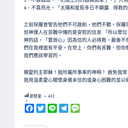
3、不靠器皿。「把船上的的器具拋棄了。」人
4、不靠亮光。「太陽和星辰多日不顯露…得救
之前保羅曾警告他們不可啟航，他們不聽。保羅
但神僕人在苦難中傳的是安慰的信息:「所以眾
神的話，「要放心」因為信的人必得救。最後不
們在我裡面有平安。在世上，你們有苦難，但你
我們應該學習的。
親愛的主耶穌！我所屬所事奉的神啊！ 赦免我常
我用溫柔愛心關懷身邊未信的或身心困難的並以儆
瀏覽量:
432
Fa
T
Li
Te
M
ce
wi
ne
le
es
b
tt
gr
sa
Post