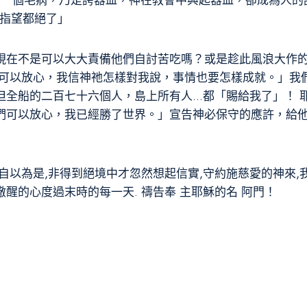
另一個毛病，乃是誇器皿，神在教會中興起器皿，卻成為人的
的指望都絕了」
現在不是可以大大責備他們自討苦吃嗎？或是趁此風浪大作
位可以放心，我信神祂怎樣對我說，事情也要怎樣成就。」我
但全船的二百七十六個人，島上所有人…都「賜給我了」！ 
們可以放心，我已經勝了世界。」宣告神必保守的應許，給
自以為是,非得到絕境中才忽然想起信實,守約施慈愛的神來,
醒的心度過末時的每一天. 禱告奉 主耶穌的名 阿門！