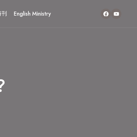
特刊
English Ministry
？