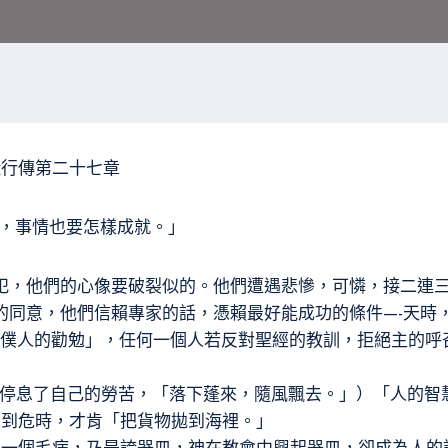
使徒行傳第二十七章
說，事情也要怎樣成就。」
犯，他們的心像要破裂似的。他們遭遇悲慘，可憐，接二連三
的同意，他們信賴專家的話，憑賴最好能成功的條件—-天時
聽神僕人的勸勉」，任何一個人若反對聖經的教訓，拒絕主的
，停息了自己的勞苦，「落下蓬來，隨風飄去。」）「人的智
人到危時，才肯「把貨物拋到海裡。」