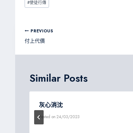
#
使徒行傳
o
er
a
g
Tags:
ok
m
e
文
PREVIOUS
章
付上代價
導
覽
Similar Posts
道
灰心消沈
Posted on
24/03/2023