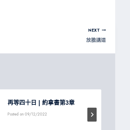
NEXT
放膽講道
再等四十日 | 約拿書第3章
恩
修
Posted on
09/12/2022
Post