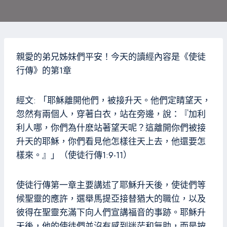
親愛的弟兄姊妹們平安！今天的讀經內容是《使徒
行傳》的第1章
經文: 「耶穌離開他們，被接升天。他們定睛望天，
忽然有兩個人，穿著白衣，站在旁邊，說：『加利
利人哪，你們為什麽站著望天呢？這離開你們被接
升天的耶穌，你們看見他怎樣往天上去，他還要怎
樣來。』」（使徒行傳1:9-11）
使徒行傳第一章主要講述了耶穌升天後，使徒們等
候聖靈的應許，選舉馬提亞接替猶大的職位，以及
彼得在聖靈充滿下向人們宣講福音的事跡。耶穌升
天後，他的使徒們並沒有感到迷茫和無助，而是按