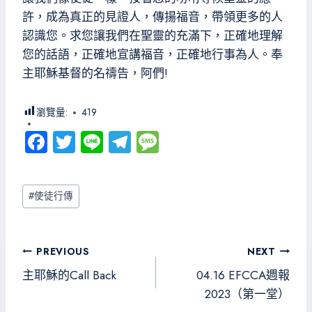
許，成為真正的見證人，傳揚福音，帶領更多的人
認識您。求您讓我們在聖靈的充滿下，正確地理解
您的話語，正確地宣講福音，正確地行事為人。奉
主耶穌基督的名禱告，阿們!
瀏覽量:
419
Fa
T
Li
Te
M
ce
wi
ne
le
es
b
tt
gr
sa
Post
#
使徒行傳
o
er
a
g
Tags:
ok
m
e
文
PREVIOUS
NEXT
章
主耶穌的Call Back
04.16 EFCCA週報
導
2023（第一堂）