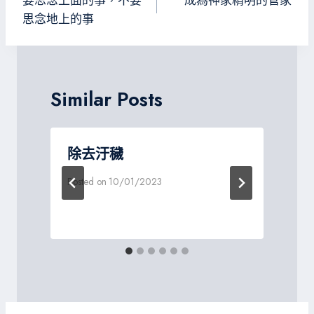
章
要思念上面的事，不要
成為神家精明的管家
導
思念地上的事
覽
Similar Posts
除去汙穢
Posted on
10/01/2023
P