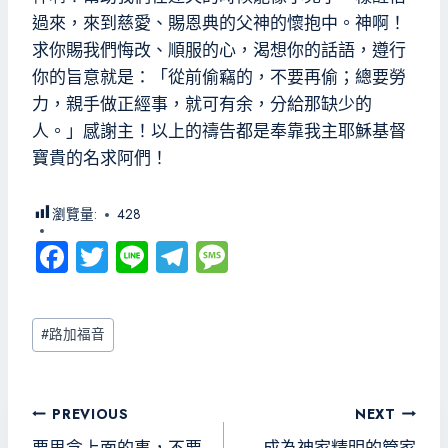
過來，來到慈愛、賜恩典的父神的懷抱中。神啊！
求你賜我們悔改、順服的心，渴想你的話語，遵行
你的旨意就是：「從前偷竊的，不要再偷；總要勞
力，親手做正經事，就可有余，分給那缺少的
人。」感謝主！以上的禱告都是奉靠我主耶穌基督
寶貴的名求阿們！
瀏覽量:
428
Fa
T
Li
Te
M
ce
wi
ne
le
es
b
tt
gr
sa
Post
#
路加福音
o
er
a
g
Tags:
ok
m
e
文
PREVIOUS
NEXT