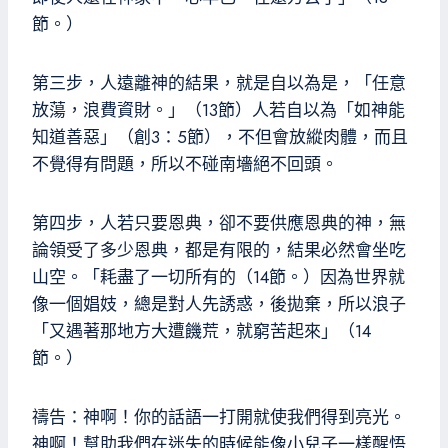
節。）
第三步，人遠離神的結果，就是自以為是，「任意
放蕩，浪費資財。」（13節）人若自以為「如神能
知道善惡」（創3：5節），不但會放縱肉體，而且
不覺得有問題，所以不碰南墻絕不回頭。
第四步，人若只要恩典，卻不要供應恩典的神，無
論領受了多少恩典，都是有限的，結果必然會坐吃
山空。「耗盡了一切所有的（14節。）因為世界就
像一個娼妓，總是對人先誘惑，後拋棄，所以浪子
「又遇著那地方大遭饑荒，就窮苦起來」（14
節。）
禱告：神啊！你的話語一打開就使我們得到亮光。
神啊！幫助我們在迷失的時候能像小兒子一樣醒悟