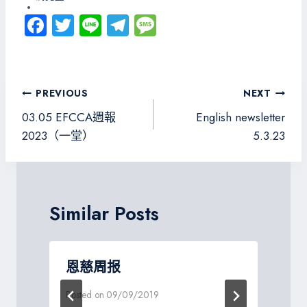
Fa
T
Li
Te
M
ce
wi
ne
le
es
b
tt
gr
sa
o
er
a
g
文
PREVIOUS
NEXT
ok
m
e
章
03.05 EFCCA週報
English newsletter
導
2023（一堂）
5.3.23
覽
Similar Posts
恩慈周报
Posted on
09/09/2019
P