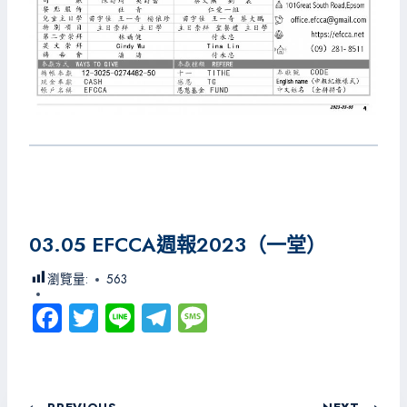
03.05 EFCCA週報2023（一堂）
瀏覽量:
563
Fa
T
Li
Te
M
ce
wi
ne
le
es
b
tt
gr
sa
o
er
a
g