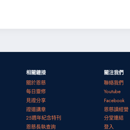
相關鏈接
關注我們
關於恩慈
聯絡我們
每日靈修
Youtube
見證分享
Facebook
證道講章
恩慈讀經營
25週年紀念特刊
分堂連結
恩慈長執查詢
登入