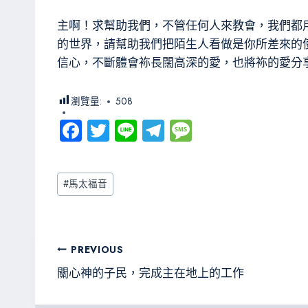
主啊！求幫助我們，不管任何人來教會，我們都
的世界，請幫助我們把陌生人看做是你所差來的
信心，不斷體會袮長闊高深的愛，也將袮的愛分
瀏覽量:
508
Fa
T
Li
Te
M
ce
wi
ne
le
es
b
tt
gr
sa
Post
#
馬太福音
o
er
a
g
Tags:
ok
m
e
文
PREVIOUS
章
關心神的子民，完成主在地上的工作
導