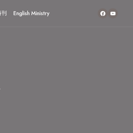
特刊
English Ministry
愛