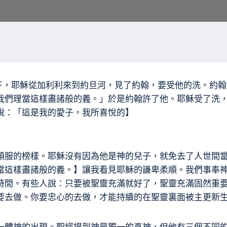
當下，耶穌從加利利來到約旦河，見了約翰，要受他的洗。約
我們理當這樣盡諸般的義。」於是約翰許了他。耶穌受了洗
說：「這是我的愛子，我所喜悅的】
順服的榜樣。耶穌沒有因為他是神的兒子，就免去了人世間
當這樣盡諸般的義。】讓我看見耶穌的謙卑柔順。我們事奉
時間。有些人說：只要被聖靈充滿就好了，聖靈充滿固然重
要去做。你要忠心的去做，才能持續的在聖靈裏面被主更新