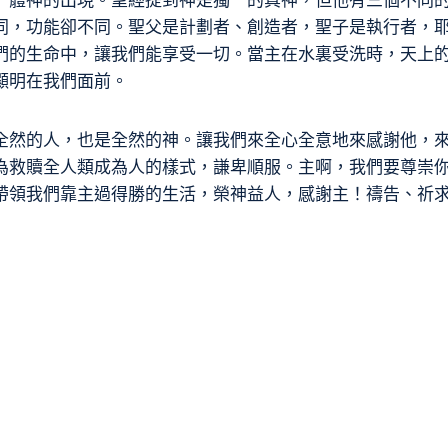
一體神的出現。聖經提到神是獨一的真神，但他有三個不同
同，功能卻不同。聖父是計劃者、創造者，聖子是執行者，
們的生命中，讓我們能享受一切。當主在水裏受洗時，天上
顯明在我們面前。
全然的人，也是全然的神。讓我們來全心全意地來感謝他，
為救贖全人類成為人的樣式，謙卑順服。主啊，我們要尊崇
帶領我們靠主過得勝的生活，榮神益人，感謝主！禱告、祈