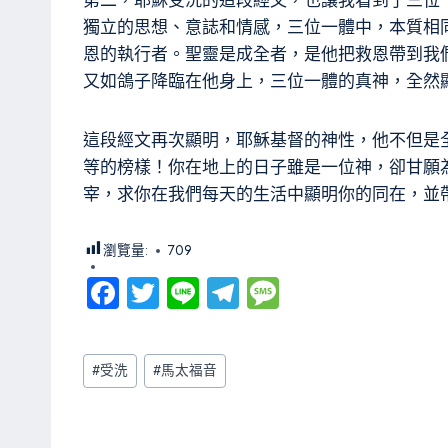
第二，耶穌受洗的這段經文，也讓我看到了三位
獨立的思想、意誌和情感，三位一體中，本質相
恩的執行者。聖靈是成全者，是他把救恩帶到我
又如鴿子降臨在他身上，三位一體的真神，全然
這段經文再次顯明，耶穌基督的神性，他不但是
等的榜樣！你在地上的日子雖是一位神，卻甘願
宰，求你在我們每天的生活中顯明你的同在，並
瀏覽量:
709
Fa
T
Li
Te
M
ce
wi
ne
le
es
b
tt
gr
sa
Post
#
受洗
#
馬太福音
o
er
a
g
Tags:
ok
m
e