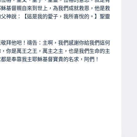
的位格，聖父、聖子、聖靈。位格的意思，就是有
耶穌基督親自來到世上，為我們成就救恩，他是救
的父神說：【這是我的愛子，我所喜悅的。】聖靈
來敬拜他吧！禱告：主啊，我們感謝你給我們這何
你，你是萬王之王，萬主之主，也是我們生命的主
求都是奉靠我主耶穌基督寶貴的名求，阿們！