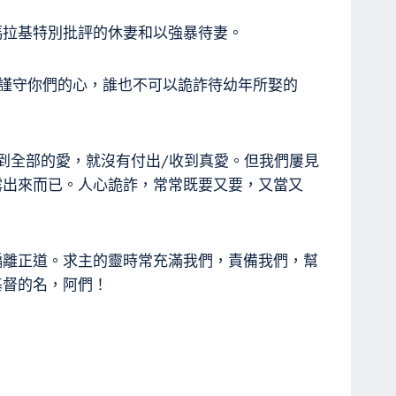
瑪拉基特別批評的休妻和以強暴待妻。
當謹守你們的心，誰也不可以詭詐待幼年所娶的
到全部的愛，就沒有付出/收到真愛。但我們屢見
露出來而已。人心詭詐，常常既要又要，又當又
偏離正道。求主的靈時常充滿我們，責備我們，幫
基督的名，阿們！