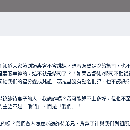
不知道大家讀到這裏會不會跳過，想著既然是說給祭司，也
是要服事神的，這不就是祭司了？！如果基督徒/祭司不聽從
賜給我們的福分變成咒詛。瑪拉基沒有點名批評，也不認識
，以詭詐待妻子的人。我詭詐嗎？我可能算不上多好，但也不
的主語不是「他們」，而是「我們」！
造的嗎？我們各人怎麽以詭詐待弟兄，背棄了神與我們列祖所