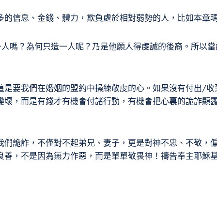
多的信息、金錢、體力，欺負處於相對弱勢的人，比如本章
造一人嗎？為何只造一人呢？乃是他願人得虔誠的後裔。所以
這是要我們在婚姻的盟約中操練敬虔的心。如果沒有付出/收
變壞，而是有錢才有機會付諸行動，有機會把心裏的詭詐顯
我們詭詐，不僅對不起弟兄、妻子，更是對神不忠、不敬，
良善，不是因為無力作惡，而是單單敬畏神！禱告奉主耶穌