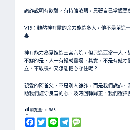
詭詐說明有欺騙，有恃強淩弱，靠著自己掌握更
V15：雖然神有靈的余力能造多人，他不是單
妻。
神有能力為夏娃造三宮六院，但只造亞當一人，
不鮮的是，人一有錢就變壞。其實，不是有錢才
立，不敬畏神又怎能把心守住呢？
親愛的阿爸父，不是別人詭詐，而是我們詭詐。
助我們謹守良善的心，及時回轉歸正。我們選擇
瀏覽量:
568
Fa
T
Li
Te
M