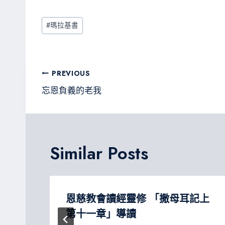
ce
wi
ne
le
es
b
tt
gr
sa
Post
#
瑪拉基書
o
er
a
g
Tags:
ok
m
e
文
PREVIOUS
章
忘恩負義的老我
導
覽
Similar Posts
經
恩慈教會讀經靈修 「撒母耳記上
第十一章」導讀