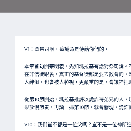
V1：眾祭司啊，這誡命是傳給你們的。
本章首句開宗明義，先知瑪拉基有話對祭司說。
在非信徒眼裏，真正的基督徒都是要去教會的，
人絆倒，也會被人藐視，更嚴重的是，會讓神把
從第10節開始，瑪拉基批評以詭詐待弟兄的人
果放慢節奏，再讀一遍第10節，就會發現，詭詐
V10：我們豈不都是一位父嗎？豈不是一位神所