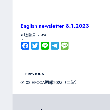
English newsletter 8.1.2023
瀏覽量:
490
Fa
T
Li
Te
M
ce
wi
ne
le
es
b
tt
gr
sa
o
er
a
g
文
PREVIOUS
ok
m
e
章
01.08 EFCCA週報2023（二堂）
導
覽