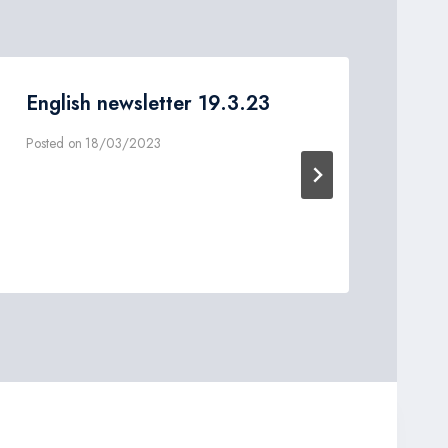
English newsletter 19.3.23
En
Posted on
18/03/2023
Post