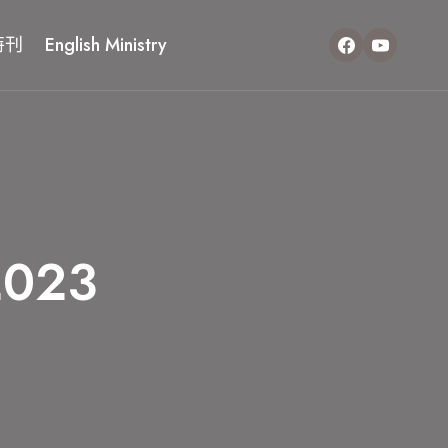
特刊
English Ministry
.2023