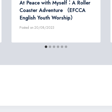
At Peace with Myself：A Roller
Coaster Adventure （EFCCA
English Youth Worship）
Posted on
20/08/2023