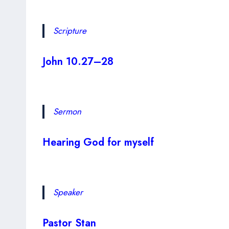
Scripture
John 10.27–28
Sermon
Hearing God for myself
Speaker
Pastor Stan