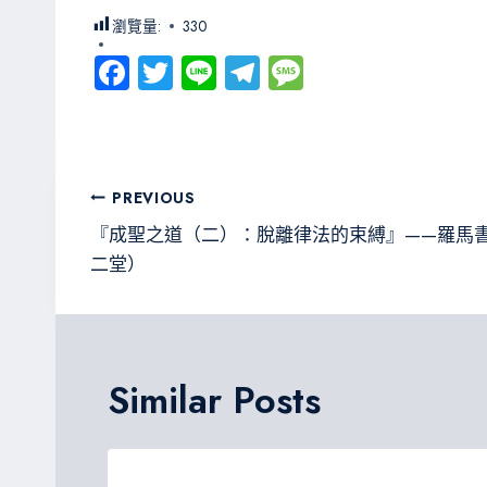
瀏覽量:
330
Fa
T
Li
Te
M
ce
wi
ne
le
es
b
tt
gr
sa
o
er
a
g
文
PREVIOUS
ok
m
e
章
『成聖之道（二）：脫離律法的束縛』——羅馬
二堂）
導
覽
Similar Posts