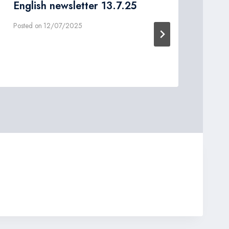
English newsletter 13.7.25
En
Posted on
12/07/2025
Post