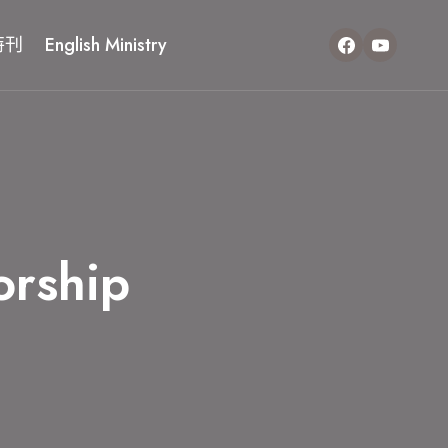
特刊
English Ministry
orship