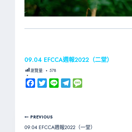
09.04 EFCCA週報2022（二堂）
瀏覽量:
578
Fa
T
Li
Te
M
ce
wi
ne
le
es
b
tt
gr
sa
o
er
a
g
文
PREVIOUS
ok
m
e
章
09.04 EFCCA週報2022（一堂）