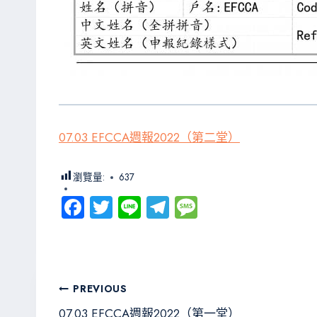
07.03 EFCCA週報2022（第二堂）
瀏覽量:
637
Fa
T
Li
Te
M
ce
wi
ne
le
es
b
tt
gr
sa
o
er
a
g
文
PREVIOUS
ok
m
e
07.03 EFCCA週報2022（第一堂）