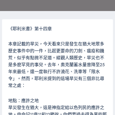
《耶利米書》第十四章
本章記載的旱災，今天看來只是發生在猶大地眾多
歷史事件中的一件，比起更要命的刀劍、瘟疫和饑
荒，似乎有點微不足道。縱觀人類歷史，旱災也不
是多麽罕見的事兒。去年，奧克蘭蓄水量曾降至25
年來最低，還一度執行不許澆花、洗車等「限水
令」。然而，耶利米提到的這場旱災有三個非比尋
常之處：
地點：應許之地
旱災發生在猶大，這是神指定給以色列民的應許之
地。申命記11章11和12節說，你們要過去得為業的那