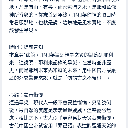
地，乃是有山、有谷、雨水滋潤之地，是耶和華你
神所眷顧的。從歲首到年終，耶和華你神的眼目時
常看顧那地。也就是說，這塊地是風水寶地，不應
該發生旱災。
時間：提前告知
本章第1節說，耶和華論到幹旱之災的話臨到耶利
米。這說明，耶利米記錄的旱災，在當時並非歷
史，而是耶利米事先知道的未來。用中國官方最嚴
厲的外交警告來說，就是「勿謂言之不預也」。
心態：蒙羞慚愧
遭遇旱災，現代人一般不會蒙羞慚愧，只能說倒
黴，最自然的反應是淒淒慘慘戚戚，沮喪憂愁焦
慮。相比之下，古人似乎更容易對天災蒙羞慚愧，
古代中國皇帝就會用「罪己詔」表達對遭遇天災的