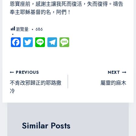
恩寶座前，感謝主讓我死而復活，失而復得。禱告
奉主耶穌基督的名，阿們！
瀏覽量:
686
Fa
T
Li
Te
M
ce
wi
ne
le
es
b
tt
gr
sa
o
er
a
g
文
PREVIOUS
NEXT
ok
m
e
章
不肯改邪歸正的耶路撒
屬靈的麻木
導
冷
覽
Similar Posts