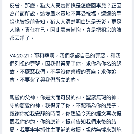
反省。那麽，猶大人蒙羞慚愧是怎麽回事兒？正因
為前面所說，這塊風水寶地不再受祝福，遭遇的旱
災也被提前告知，猶大人清楚明白這是天災，更是
人禍，責任在己，因此蒙羞慚愧，真是把祖宗的臉
都丟凈了。
V4:20-21：耶和華啊，我們承認自己的罪惡，和我
們列祖的罪孽，因我們得罪了你。求你為你名的緣
故，不厭惡我們，不辱沒你榮耀的寶座；求你追
念，不要背了與我們所立的約。
親愛的父神，你是大而可畏的神，聖潔無瑕的神，
守約慈愛的神，我得罪了你，不配稱為你的兒子，
感謝你給我安靜的時間，你透過今天的經文再次提
醒我你的約、你的應許，提前告知我們末後的結
局，我要牢牢抓住主耶穌的救贖，坦然無懼來到施