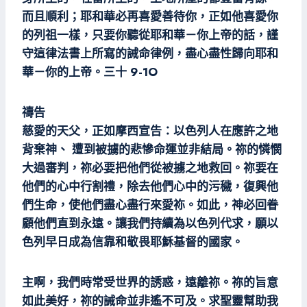
而且順利；耶和華必再喜愛善待你，正如他喜愛你
的列祖一樣，只要你聽從耶和華－你上帝的話，謹
守這律法書上所寫的誡命律例，盡心盡性歸向耶和
華－你的上帝。三十 9-1O
禱告
慈愛的天父，正如摩西宣告：以色列人在應許之地
背棄神、 遭到被擄的悲慘命運並非結局。祢的憐憫
大過審判，祢必要把他們從被擄之地救回。祢要在
他們的心中行割禮，除去他們心中的污穢，復興他
們生命，使他們盡心盡行來愛袮。如此，神必回眷
顧他們直到永遠。讓我們持續為以色列代求，願以
色列早日成為信靠和敬畏耶穌基督的國家。
主啊，我們時常受世界的誘惑，遠離祢。祢的旨意
如此美好，祢的誡命並非遙不可及。求聖靈幫助我