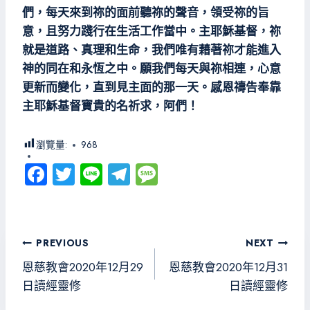
們，每天來到祢的面前聽祢的聲音，領受祢的旨
意，且努力踐行在生活工作當中。主耶穌基督，祢
就是道路、真理和生命，我們唯有藉著祢才能進入
神的同在和永恆之中。願我們每天與祢相連，心意
更新而變化，直到見主面的那一天。感恩禱告奉靠
主耶穌基督寶貴的名祈求，阿們！
瀏覽量:
968
Fa
T
Li
Te
M
ce
wi
ne
le
es
b
tt
gr
sa
o
er
a
g
文
PREVIOUS
NEXT
ok
m
e
章
恩慈教會2020年12月29
恩慈教會2020年12月31
導
日讀經靈修
日讀經靈修