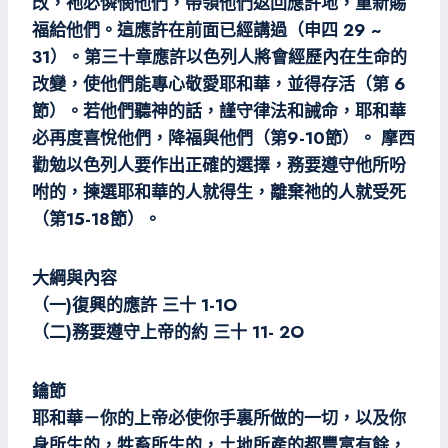
改，祂必憐憫他們，帶領他們返回應許地，重新賜
福給他們。這應許在前面已經講過（申四 29 ~
31）。第三十章應許以色列人將會經歷內在生命的
改變，使他們能專心敬愛耶和華，並得存活（第 6
節）。若他們聽神的話，謹守律法和誡命，耶和華
必再度喜悅他們，降福與他們（第9-10節）。 摩西
勸勉以色列人要作出正確的選擇，務要遵守他所吩
咐的，揀選耶和華的人就得生，離棄祂的人就受死
（第15-18節）。
大綱與內容
（一)復興的應許 三十 1-1O
（二)務要遵守上帝的約 三十 11- 2O
鑰節
耶和華－你的上帝必使你手裏所做的一切，以及你
身所生的，牲畜所生的，土地所產的都豐富有餘，