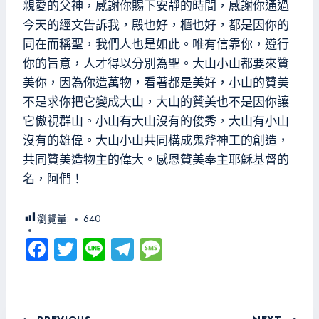
親愛的父神，感謝你賜下安靜的時間，感謝你通過
今天的經文告訴我，殿也好，櫃也好，都是因你的
同在而稱聖，我們人也是如此。唯有信靠你，遵行
你的旨意，人才得以分別為聖。大山小山都要來贊
美你，因為你造萬物，看著都是美好，小山的贊美
不是求你把它變成大山，大山的贊美也不是因你讓
它傲視群山。小山有大山沒有的俊秀，大山有小山
沒有的雄偉。大山小山共同構成鬼斧神工的創造，
共同贊美造物主的偉大。感恩贊美奉主耶穌基督的
名，阿們！
瀏覽量:
640
Fa
T
Li
Te
M
ce
wi
ne
le
es
b
tt
gr
sa
o
er
a
g