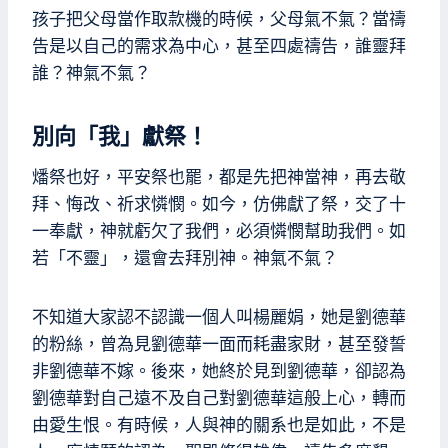
孩子把父母當作取款機的時候，父母氣不氣？當禱
告是以自己的需求為中心，甚至四處禱告，誰靈拜
誰？神氣不氣？
別向「我」獻祭！
燔祭也好，平安祭也罷，都是先把神當神，再去敬
拜、悔改、祈求憐憫。如今，仿佛獻了祭，交了十
一奉獻，神就虧欠了我們，必須憐憫幫助我們。如
若「不靈」，還會去拜別神。神氣不氣？
不知道大家認不認識一個人叫楊麗娟，她是劉德華
的粉絲，曾為見劉德華一面而耗盡家財，甚至發誓
非劉德華不嫁。後來，她終於見到劉德華，卻認為
劉德華對自己遠不及自己對劉德華這般上心，轉而
由愛生恨。有時候，人與神的關系也是如此，不是