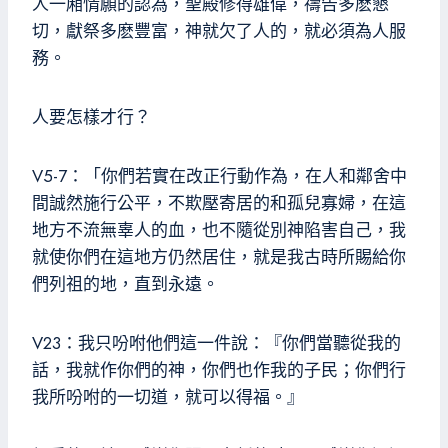
人一廂情願的認為，聖殿修得雄偉，禱告多麽懇
切，獻祭多麽豐富，神就欠了人的，就必須為人服
務。
人要怎樣才行？
V5-7：「你們若實在改正行動作為，在人和鄰舍中
間誠然施行公平，不欺壓寄居的和孤兒寡婦，在這
地方不流無辜人的血，也不隨從別神陷害自己，我
就使你們在這地方仍然居住，就是我古時所賜給你
們列祖的地，直到永遠。
V23：我只吩咐他們這一件說：『你們當聽從我的
話，我就作你們的神，你們也作我的子民；你們行
我所吩咐的一切道，就可以得福。』