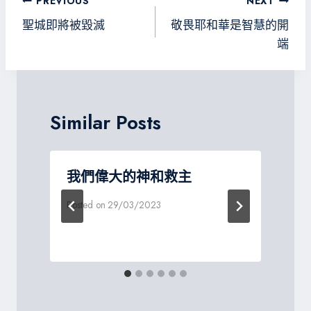
文
PREVIOUS
NEXT
ok
m
e
章
聖城即將被毀滅
敬畏耶和華是智慧的開
導
端
覽
Similar Posts
我們偉大的神和救主
Posted on
29/03/2023
P