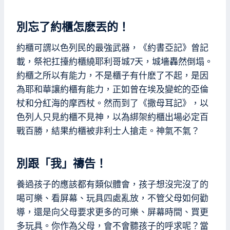
別忘了約櫃怎麽丟的！
約櫃可謂以色列民的最強武器，《約書亞記》曾記
載，祭祀扛擡約櫃繞耶利哥城7天，城墻轟然倒塌。
約櫃之所以有能力，不是櫃子有什麽了不起，是因
為耶和華讓約櫃有能力，正如曾在埃及變蛇的亞倫
杖和分紅海的摩西杖。然而到了《撒母耳記》，以
色列人只見約櫃不見神，以為綁架約櫃出場必定百
戰百勝，結果約櫃被非利士人搶走。神氣不氣？
別跟「我」禱告！
養過孩子的應該都有類似體會，孩子想沒完沒了的
喝可樂、看屏幕、玩具四處亂放，不管父母如何勸
導，還是向父母要求更多的可樂、屏幕時間、買更
多玩具。你作為父母，會不會聽孩子的呼求呢？當