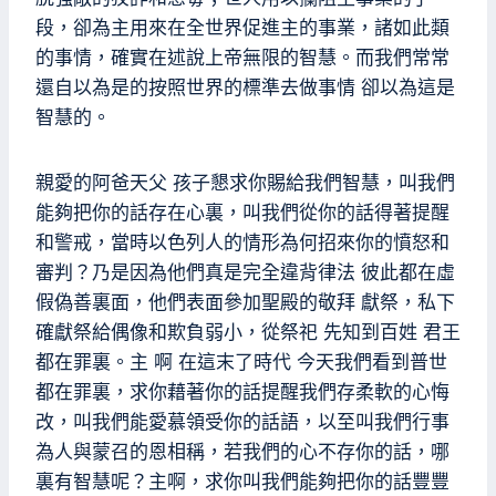
段，卻為主用來在全世界促進主的事業，諸如此類
的事情，確實在述說上帝無限的智慧。而我們常常
還自以為是的按照世界的標準去做事情 卻以為這是
智慧的。
親愛的阿爸天父 孩子懇求你賜給我們智慧，叫我們
能夠把你的話存在心裏，叫我們從你的話得著提醒
和警戒，當時以色列人的情形為何招來你的憤怒和
審判？乃是因為他們真是完全違背律法 彼此都在虛
假偽善裏面，他們表面參加聖殿的敬拜 獻祭，私下
確獻祭給偶像和欺負弱小，從祭祀 先知到百姓 君王
都在罪裏。主 啊 在這末了時代 今天我們看到普世
都在罪裏，求你藉著你的話提醒我們存柔軟的心悔
改，叫我們能愛慕領受你的話語，以至叫我們行事
為人與蒙召的恩相稱，若我們的心不存你的話，哪
裏有智慧呢？主啊，求你叫我們能夠把你的話豐豐