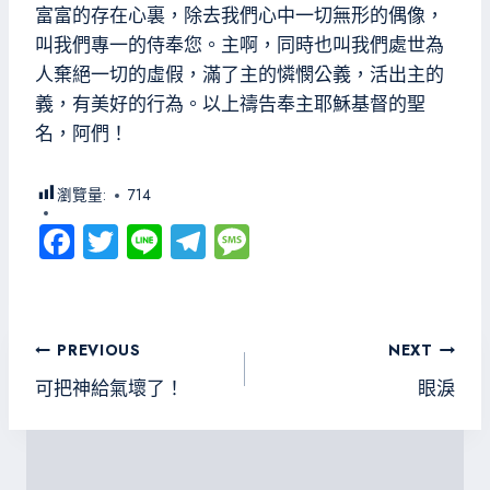
富富的存在心裏，除去我們心中一切無形的偶像，
叫我們專一的侍奉您。主啊，同時也叫我們處世為
人棄絕一切的虛假，滿了主的憐憫公義，活出主的
義，有美好的行為。以上禱告奉主耶穌基督的聖
名，阿們！
瀏覽量:
714
Fa
T
Li
Te
M
ce
wi
ne
le
es
b
tt
gr
sa
o
er
a
g
文
PREVIOUS
NEXT
ok
m
e
章
可把神給氣壞了！
眼淚
導
覽