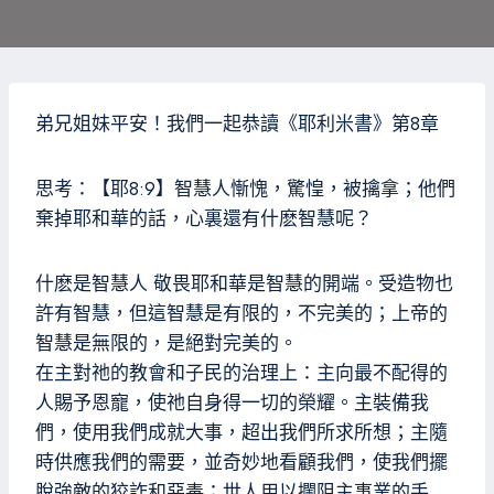
弟兄姐妹平安！我們一起恭讀《耶利米書》第8章
思考：【耶8:9】智慧人慚愧，驚惶，被擒拿；他們
棄掉耶和華的話，心裏還有什麽智慧呢？
什麽是智慧人 敬畏耶和華是智慧的開端。受造物也
許有智慧，但這智慧是有限的，不完美的；上帝的
智慧是無限的，是絕對完美的。
在主對祂的教會和子民的治理上：主向最不配得的
人賜予恩寵，使祂自身得一切的榮耀。主裝備我
們，使用我們成就大事，超出我們所求所想；主隨
時供應我們的需要，並奇妙地看顧我們，使我們擺
脫強敵的狡詐和惡毒；世人用以攔阻主事業的手