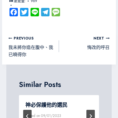
瀏覽量:
969
Fa
T
Li
Te
M
ce
wi
ne
le
es
b
tt
gr
sa
o
er
a
g
文
PREVIOUS
NEXT
ok
m
e
章
我未將你造在腹中、我
悔改的呼召
導
已曉得你
覽
Similar Posts
神必保護他的選民
Posted on
09/01/2023