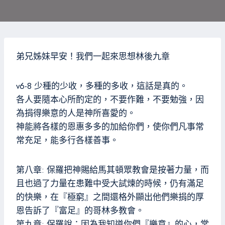
弟兄姊妹早安！我們一起來思想林後九章
v6-8 少種的少收，多種的多收，這話是真的。
各人要隨本心所酌定的，不要作難，不要勉強，因
為捐得樂意的人是神所喜愛的。
神能將各樣的恩惠多多的加給你們，使你們凡事常
常充足，能多行各樣善事。
第八章: 保羅把神賜給馬其頓眾教會是按著力量，而
且也過了力量在患難中受大試煉的時候，仍有滿足
的快樂，在『極窮』之間還格外顯出他們樂捐的厚
恩告訴了『富足』的哥林多教會。
第九章: 保羅說：因為我知道你們『樂意』的心，常