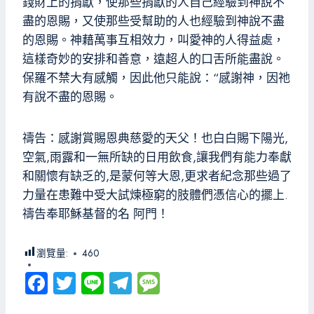
錢財上的捐獻，使那些捐獻的人自己經驗到神說不
盡的恩賜，又使那些受幫助的人也經驗到神說不盡
的恩賜。神藉萬事互相效力，叫愛神的人得益處，
這樣奇妙的安排和善意，遠超人的口舌所能盡說。
保羅不禁大有感觸，因此他只能說：“感謝神，因祂
有說不盡的恩賜。
禱告：感謝賞賜恩典慈愛的天父！也白白賜下陽光,
空氣,雨露和一無所缺的日用飲食,讓我們有能力奉獻
和關懷有缺乏的,是蒙何等大恩,更求者紀念那些過了
力量在患難中受大試煉極窮的肢體們憑信心的擺上.
禱告奉耶穌基督的名 阿門！
瀏覽量:
460
Fa
T
Li
Te
M
ce
wi
ne
le
es