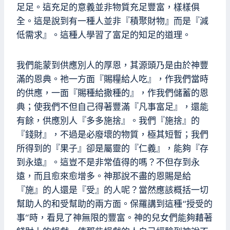
足足。這充足的意義並非物質充足豐富，樣樣俱
全。這是說到有一種人並非『積聚財物』而是『減
低需求』。這種人學習了富足的知足的道理。
我們能蒙到供應別人的厚恩，其源頭乃是由於神豐
滿的恩典。祂一方面『賜糧給人吃』，作我們當時
的供應，一面『賜種給撒種的』，作我們儲蓄的恩
典；使我們不但自己得著豐滿『凡事富足』，還能
有餘，供應別人『多多施捨』。我們『施捨』的
『錢財』，不過是必廢壞的物質，極其短暫；我們
所得到的『果子』卻是屬靈的『仁義』，能夠『存
到永遠』。這豈不是非常值得的嗎？不但存到永
遠，而且愈來愈增多。神那說不盡的恩賜是給
『施』的人還是『受』的人呢？當然應該概括一切
幫助人的和受幫助的兩方面。保羅講到這種“授受的
事”時，看見了神無限的豐富。神的兒女們能夠藉著