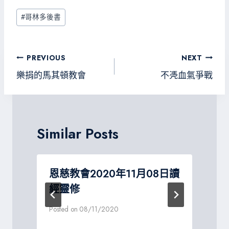
b
tt
gr
sa
Post
#
哥林多後書
o
er
a
g
Tags:
ok
m
e
文
PREVIOUS
NEXT
章
樂捐的馬其頓教會
不凴血氣爭戰
導
覽
Similar Posts
讀
恩慈教會2020年11月08日讀
經靈修
Posted on
08/11/2020
P