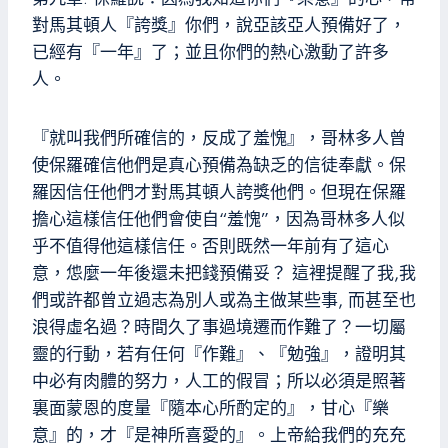
對馬其頓人『誇獎』你們，說亞該亞人預備好了，
已經有『一年』了；並且你們的熱心激動了許多
人。
『就叫我們所確信的，反成了羞愧』，哥林多人曾
使保羅確信他們是真心預備為缺乏的信徒奉獻。保
羅因信任他們才對馬其頓人誇獎他們。但現在保羅
擔心這樣信任他們會使自“羞愧”，因為哥林多人似
乎不值得他這樣信任。否則既然一年前有了這心
意，怹麼一年後還未把錢預備妥？ 這裡提醒了我,我
們或許都曾立過志為別人或為主做某些事, 而甚至也
浪得虛名過？時間久了事過境遷而作難了？一切屬
靈的行動，若有任何『作難』、『勉強』，證明其
中必有肉體的努力，人工的假冒；所以必須是照著
裏面蒙恩的度量『隨本心所酌定的』，甘心『樂
意』的，才『是神所喜愛的』。上帝給我們的充充