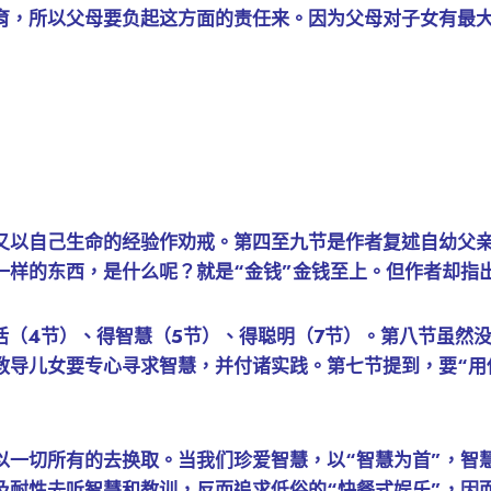
育，所以父母要负起这方面的责任来。因为父母对子女有最
又以自己生命的经验作劝戒。第四至九节是作者复述自幼父亲
一样的东西，是什么呢？就是“金钱”金钱至上。但作者却指
活（4节）、得智慧（5节）、得聪明（7节）。第八节虽然没
教导儿女要专心寻求智慧，并付诸实践。第七节提到，要“用
以一切所有的去换取。当我们珍爱智慧，以“智慧为首”，智
及耐性去听智慧和教训，反而追求低俗的“快餐式娱乐”，因