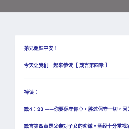
弟兄姐妹平安！
今天让我们一起来恭读［ 箴言第四章 ］
祷读：
箴4：23 ——你要保守你心，胜过保守一切，
箴言第四章是父亲对子女的劝诫。圣经十分重视