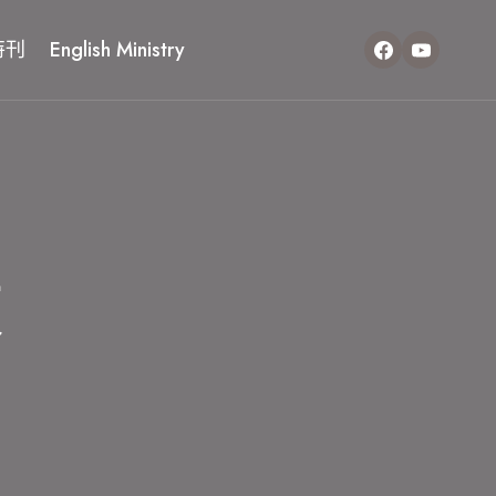
特刊
English Ministry
讀