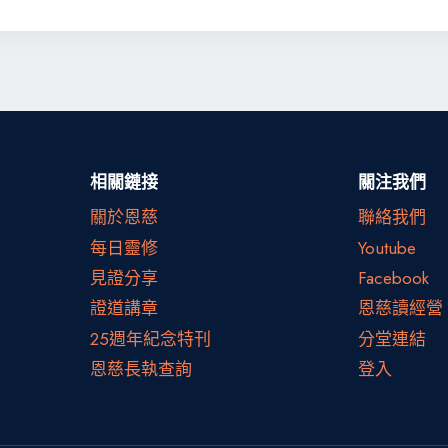
相關鏈接
關注我們
關於恩慈
聯絡我們
每日靈修
Youtube
見證分享
Facebook
證道講章
恩慈讀經營
25週年紀念特刊
分堂連結
恩慈長執查詢
登入