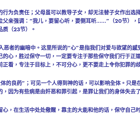
的行为负责任；父母虽可以教导子女，却无法替子女作出选
位父亲强调：“我儿，要留心听，要侧耳听……”（20节）
质（23节）。
落入恶者的幽暗中。这里所说的“心”是指我们对爱与欲望的
己的心，胜过保守一切，一定要专注于那些保守我们行于正
正看，专注于目标上，不可分心，更不要走上令你犯罪的歧途
全体的良药”；可见一个人得到神的话，可以影响全体。只是
的，因为有些病是由奸恶和罪引起，是罪让我们的身体失去
留心，在生活中处处儆醒，靠主的大能和他的话，保守自己