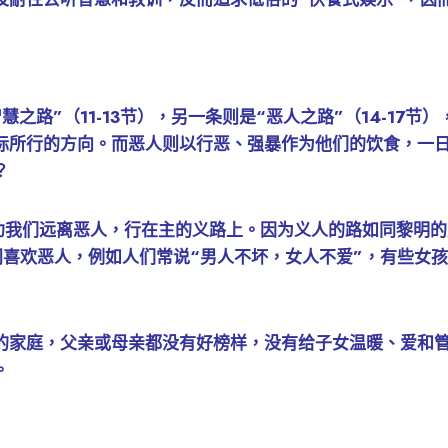
之路”（11-13节），另一条则是“恶人之路”（14-17
际所行的方向。而恶人则以行恶、强暴作为他们的饮食，一
？
是劝我们远离恶人，行在主的义路上。因为义人的路如同黎明
专门喜欢恶人，例如人们常说“男人不坏，女人不爱”，有些女
的家庭，父亲或母亲都没有好榜样，没有给子女温暖、爱和
。