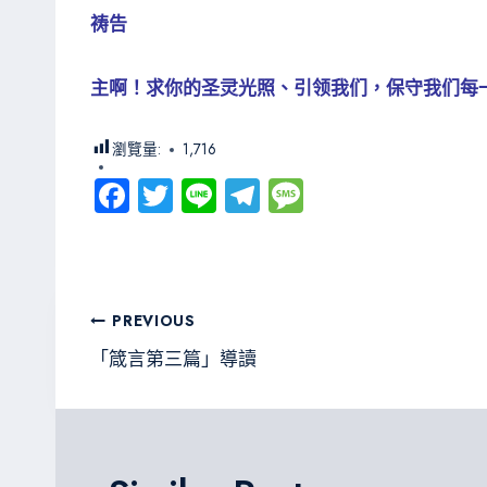
祷告
主啊！求你的圣灵光照、引领我们，保守我们每
瀏覽量:
1,716
Fa
T
Li
Te
M
ce
wi
ne
le
es
b
tt
gr
sa
o
er
a
g
文
PREVIOUS
ok
m
e
章
「箴言第三篇」導讀
導
覽