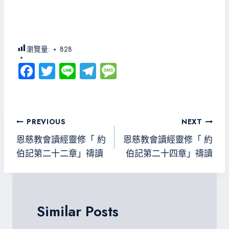
瀏覽量:
828
Fa
T
Li
Te
M
ce
wi
ne
le
es
b
tt
gr
sa
o
er
a
g
文
PREVIOUS
NEXT
ok
m
e
章
恩慈教會讀經靈修「 約
恩慈教會讀經靈修「 約
導
伯記第二十二章」禱讀
伯記第二十四章」禱讀
覽
Similar Posts