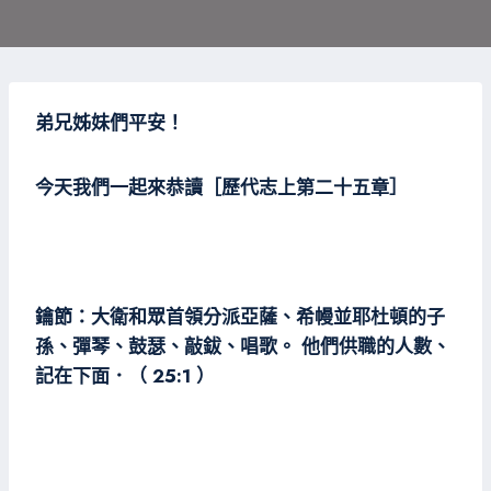
弟兄姊妹們平安！
今天我們一起來恭讀［歷代志上第二十五章］
鑰節：大衛和眾首領分派亞薩、希幔並耶杜頓的子
孫、彈琴、鼓瑟、敲鈸、唱歌。 他們供職的人數、
記在下面．（ 25:1 ）