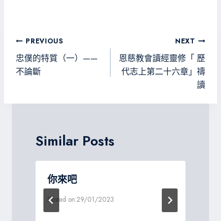
ce
wi
ne
le
es
b
tt
gr
sa
o
er
a
g
文
PREVIOUS
NEXT
ok
m
e
章
忠僕的特質（一）——
恩慈教會讀經靈修「 歷
導
不論斷
代志上第二十六章」禱
讀
覽
Similar Posts
你來吧
Posted on
29/01/2023
P