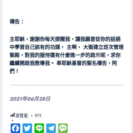
禱告：
主耶穌，謝謝你每天提醒我，讓我願意從你的話語
中學習自己該有的功課， 主啊， 大衛建立班次管理
聖殿，對我的服侍還有什麼進一步的啟示呢，求你
繼續開啟我教導我。 奉耶穌基督的聖名禱告，阿
們！
2021年06月28日
瀏覽量:
973
Fa
T
Li
Te
M