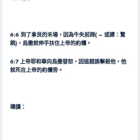
6:6 到了拿艮的禾場，因為牛失前蹄( – 或譯：驚
跳)，烏撒就伸手扶住上帝的約櫃。
6:7 上帝耶和華向烏撒發怒，因這錯誤擊殺他，他
就死在上帝的約櫃旁。
禱讀：