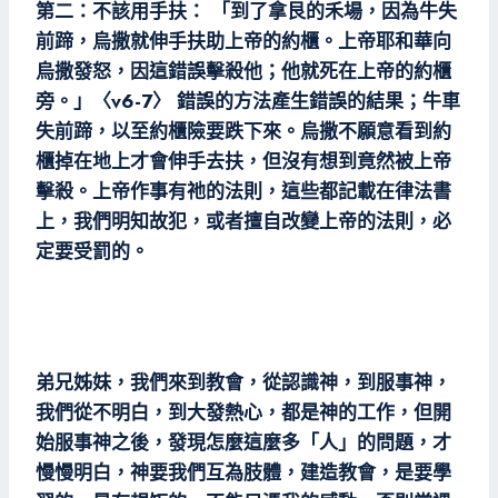
第二：不該用手扶： 「到了拿艮的禾場，因為牛失
前蹄，烏撒就伸手扶助上帝的約櫃。上帝耶和華向
烏撒發怒，因這錯誤擊殺他；他就死在上帝的約櫃
旁。」〈v6-7〉 錯誤的方法產生錯誤的結果；牛車
失前蹄，以至約櫃險要跌下來。烏撒不願意看到約
櫃掉在地上才會伸手去扶，但沒有想到竟然被上帝
擊殺。上帝作事有祂的法則，這些都記載在律法書
上，我們明知故犯，或者擅自改變上帝的法則，必
定要受罰的。
弟兄姊妹，我們來到教會，從認識神，到服事神，
我們從不明白，到大發熱心，都是神的工作，但開
始服事神之後，發現怎麼這麼多「人」的問題，才
慢慢明白，神要我們互為肢體，建造教會，是要學