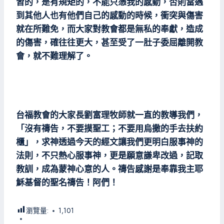
習的，是有規矩的，不能只憑我的感動，否則當遇
到其他人也有他們自己的感動的時候，衝突與傷害
就在所難免，而大家對教會都是無私的奉獻，造成
的傷害，確往往更大，甚至受了一肚子委屈離開教
會，就不難理解了。
台福教會的大家長劉富理牧師就一直的教導我們，
「沒有禱告，不要摸聖工；不要用烏撒的手去扶約
櫃」，求神透過今天的經文讓我們更明白服事神的
法則，不只熱心服事神，更是願意謙卑改過，記取
教訓，成為蒙神心意的人。禱告感謝是奉靠我主耶
穌基督的聖名禱告！阿們！
瀏覽量:
1,101