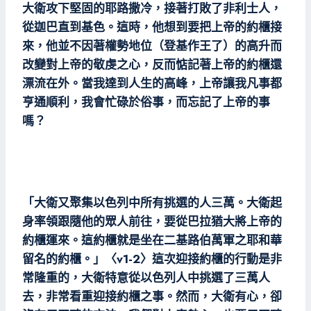
大衛攻下堅固的耶路撒冷，接著打敗了非利士人，
從迦巴直到基色。這時，他想到要把上帝的約櫃接
來，他並不因著權勢地位（登基作王了）的高升而
改變對上帝的敬虔之心，反而惦記著上帝的約櫃還
漂流在外。當我達到人生的高峰，上帝讓我凡事都
亨通順利，我會忙碌於俗事，而忘記了上帝的事
嗎？
「大衛又聚集以色列中所有挑選的人三萬。大衛起
身率領跟隨他的眾人前往，要從巴拉猶大將上帝的
約櫃運來。這約櫃就是坐在二基路伯萬軍之耶和華
留名的約櫃。」〈v1-2〉這次迎接約櫃的行動是非
常隆重的，大衛特意從以色列人中挑選了三萬人
去，非常看重迎接約櫃之事。然而，大衛有心，卻