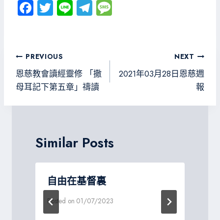
Fa
T
Li
Te
M
ce
wi
ne
le
es
b
tt
gr
sa
o
er
a
g
文
PREVIOUS
NEXT
ok
m
e
章
恩慈教會讀經靈修 「撒
2021年03月28日恩慈週
導
母耳記下第五章」禱讀
報
覽
Similar Posts
自由在基督裏
Posted on
01/07/2023
P