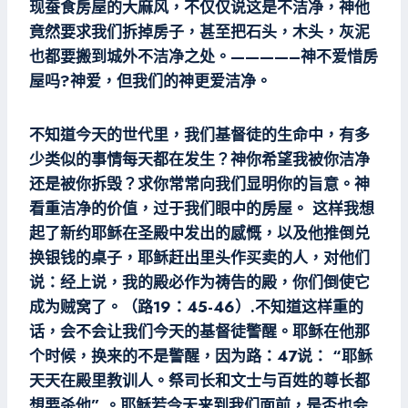
现蚕食房屋的大麻风，不仅仅说这是不洁净，神他
竟然要求我们拆掉房子，甚至把石头，木头，灰泥
也都要搬到城外不洁净之处。————–神不爱惜房
屋吗?神爱，但我们的神更爱洁净。
不知道今天的世代里，我们基督徒的生命中，有多
少类似的事情每天都在发生？神你希望我被你洁净
还是被你拆毁？求你常常向我们显明你的旨意。神
看重洁净的价值，过于我们眼中的房屋。 这样我想
起了新约耶稣在圣殿中发出的感慨，以及他推倒兑
换银钱的桌子，耶稣赶出里头作买卖的人，对他们
说：经上说，我的殿必作为祷告的殿，你们倒使它
成为贼窝了。（路19：45-46）.不知道这样重的
话，会不会让我们今天的基督徒警醒。耶稣在他那
个时候，换来的不是警醒，因为路：47说： “耶稣
天天在殿里教训人。祭司长和文士与百姓的尊长都
想要杀他” 。耶稣若今天来到我们面前，是否也会