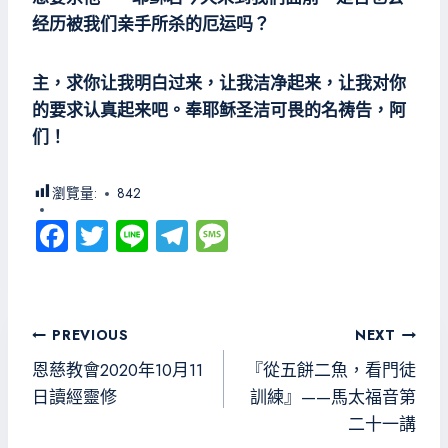
经历被我们亲手所杀的厄运吗？
主，求你让我明白过来，让我洁净起来，让我对你
的要求认真起来吧。奉耶稣圣洁可畏的名祷告，阿
们！
瀏覽量:
842
Fa
T
Li
Te
M
ce
wi
ne
le
es
b
tt
gr
sa
o
er
a
g
文
PREVIOUS
NEXT
ok
m
e
章
恩慈教會2020年10月11
『從五餅二魚，看門徒
導
日讀經靈修
訓練』——馬太福音第
二十一講
覽