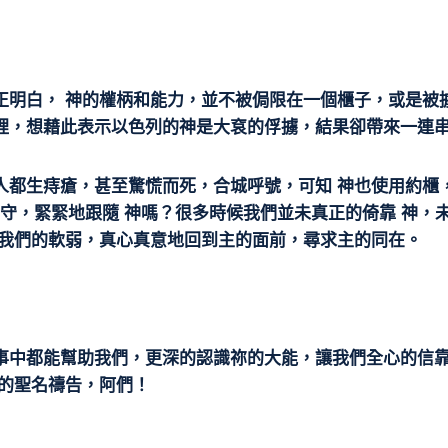
正明白， 神的權柄和能力，並不被侷限在一個櫃子，或是被
，想藉此表示以色列的神是大袞的俘擄，結果卻帶來一連串的災
人都生痔瘡，甚至驚慌而死，合城呼號，可知 神也使用約櫃
醒自守，緊緊地跟隨 神嗎？很多時候我們並未真正的倚靠 神，
助我們的軟弱，真心真意地回到主的面前，尋求主的同在。
事中都能幫助我們，更深的認識祢的大能，讓我們全心的信
貴的聖名禱告，阿們！