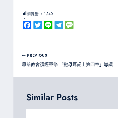
瀏覽量:
1,140
Fa
T
Li
Te
M
ce
wi
ne
le
es
b
tt
gr
sa
o
er
a
g
文
PREVIOUS
ok
m
e
章
恩慈教會讀經靈修 「撒母耳記上第四章」導讀
導
覽
Similar Posts