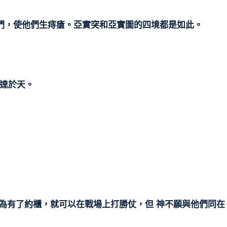
他們，使他們生痔瘡。亞實突和亞實圖的四境都是如此。
上達於天。
以為有了約櫃，就可以在戰場上打勝仗，但 神不願與他們同