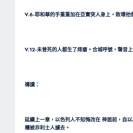
V.6-耶和華的手重重加在亞實突人身上，敗壞
V.12-未曾死的人都生了痔瘡。合城呼號，聲音
禱讀：
延續上一章，以色列人不知悔改在 神面前，自
櫃被非利士人擄去。