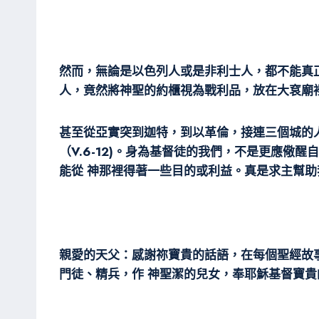
然而，無論是以色列人或是非利士人，都不能真
人，竟然將神聖的約櫃視為戰利品，放在大袞廟裡
甚至從亞實突到迦特，到以革倫，接連三個城的
（V.6-12)。身為基督徒的我們，不是更應儆
能從 神那裡得著一些目的或利益。真是求主幫
親愛的天父：感謝祢寶貴的話語，在每個聖經故
門徒、精兵，作 神聖潔的兒女，奉耶穌基督寶