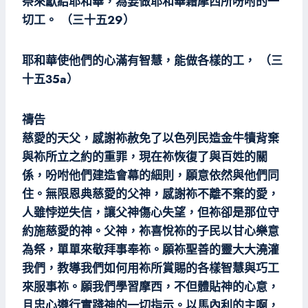
祭來獻給耶和華，為要做耶和華藉摩西所吩咐的一
切工。 （三十五29）
耶和華使他們的心滿有智慧，能做各樣的工， （三
十五35a）
禱告
慈愛的天父，感謝袮赦免了以色列民造金牛犢背棄
與袮所立之約的重罪，現在袮恢復了與百姓的關
係，吩咐他們建造會幕的細則，願意依然與他們同
住。無限恩典慈愛的父神，感謝袮不離不棄的愛，
人雖悖逆失信，讓父神傷心失望，但袮卻是那位守
約施慈愛的神。父神，袮喜悅袮的子民以甘心樂意
為祭，單單來敬拜事奉袮。願袮聖善的靈大大澆灌
我們，教導我們如何用袮所賞賜的各樣智慧與巧工
來服事袮。願我們學習摩西，不但體貼神的心意，
且忠心遵行實踐神的一切指示。以馬內利的主啊，