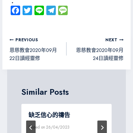
Fa
T
Li
Te
M
ce
wi
ne
le
es
b
tt
gr
sa
o
er
a
g
文
PREVIOUS
NEXT
ok
m
e
章
恩慈教會2020年09月
恩慈教會2020年09月
導
22日讀經靈修
24日讀經靈修
覽
Similar Posts
缺乏信心的禱告
Posted on
26/04/2023