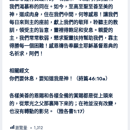
我們渴慕袮的同在。如今，至高至聖至善至美的
神，道成肉身，住在我們中間，何等感恩！讓我們
每日來到主的座前，獻上我們的敬拜，聆聽主的教
訓，領受主的旨意，靈裡得飽足和安息。親愛的
主，我們常常軟弱，懇求聖靈扶持幫助我們，靠主
得勝每一個困難！感恩禱告奉願主耶穌基督恩典的
名祈求，阿們！
相關經文
你們要休息，要知道我是神！（詩篇46:10a）
各樣美善的恩賜和各樣全備的賞賜都是從上頭來
的，從眾光之父那裏降下來的；在祂並沒有改變，
也沒有轉動的影兒。（雅各書1:17）
瀏覽量:
1,312