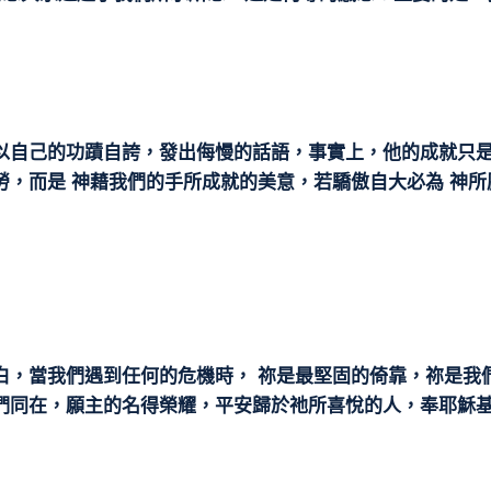
以自己的功蹟自誇，發出侮慢的話語，事實上，他的成就只是
勞，而是 神藉我們的手所成就的美意，若驕傲自大必為 神
白，當我們遇到任何的危機時， 祢是最堅固的倚靠，祢是我
們同在，願主的名得榮耀，平安歸於祂所喜悅的人，奉耶穌