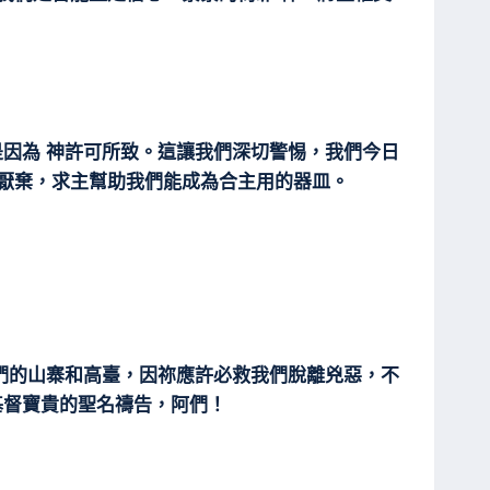
因為 神許可所致。這讓我們深切警惕，我們今日
所厭棄，求主幫助我們能成為合主用的器皿。
們的山寨和高臺，因祢應許必救我們脫離兇惡，不
基督寶貴的聖名禱告，阿們！