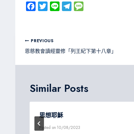
Fa
T
Li
Te
M
ce
wi
ne
le
es
b
tt
gr
sa
o
er
a
g
文
PREVIOUS
ok
m
e
章
恩慈教會讀經靈修「列王紀下第十八章」
導
覽
Similar Posts
長老
思想耶穌
Posted on
10/08/2023