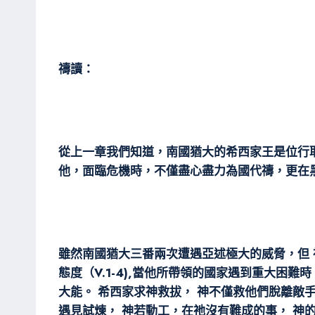
禱讀：
從上一章我們知道，南國猶大的希西家王是位行
他，面臨危機時，不僅盡心盡力為國代禱，更在
雖然南國猶大三番兩次遭遇亞述極大的威脅，但 
態度（V.1-4),當他所帶領的國家遇到重大困
大能。 希西家求神救拔， 神不僅救他們脫離
遇見試煉， 神若動工，在祂沒有難成的事， 神