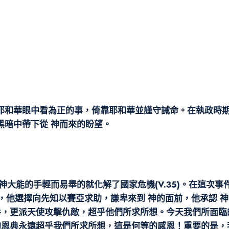
耶和華眼中看為正的事，倚靠耶和華並謹守誡命。在執政時期
黑暗中帶下從 神而來的盼望。
神大能的手輕而易舉的就化解了國家危機(V.35)。在這次
難時，他選擇向先知以賽亞求助，謙卑來到 神的面前，他承認
敵手，更派天使攻擊仇敵，超乎他們所求所想。今天我們所面
的恩典永遠超乎我們所求所想，這是何等的感恩！重要的是，