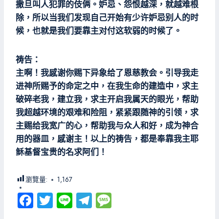
撒旦叫人犯罪的伎俩。妒忌、怨恨越深，就越难根
除，所以当我们发现自己开始有少许妒忌别人的时
候，也就是我们要靠主对付这软弱的时候了。
祷告：
主啊！我感谢你赐下异象给了恩慈教会。引导我走
进神所赐予的命定之中，在我生命的建造中，求主
破碎老我，建立我，求主开启我属天的眼光，帮助
我超越环境的艰难和险阻，紧紧跟随神的引领，求
主赐给我宽广的心，帮助我与众人和好，成为神合
用的器皿，感谢主！以上的祷告，都是奉靠我主耶
稣基督宝贵的名求阿们！
瀏覽量:
1,167
Fa
T
Li
Te
M
ce
wi
ne
le
es