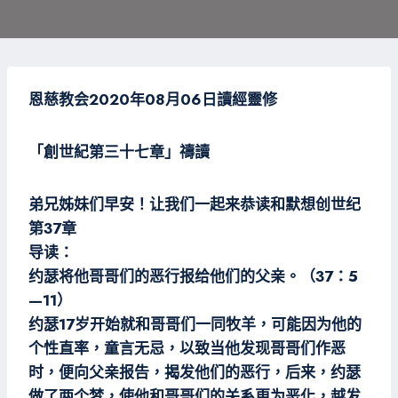
恩
慈教会2020年08月06日
讀經靈修
「創世紀第三十七
章」禱讀
弟兄姊妹们早安！
让我们一起来恭读和默想创世纪
第37章
导读：
约瑟将他哥哥们的恶行报给他们的父亲。（37：5
—11）
约瑟17岁开始就和哥哥们一同牧羊，可能因为他的
个性直率，童言无忌，以致当他发现哥哥们作恶
时，便向父亲报告，揭发他们的恶行，后来，约瑟
做了两个梦，使他和哥哥们的关系更为恶化，越发