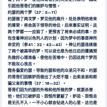
引起他哥哥们的嫉妒与憎恨。
约瑟的两个梦（37：5—11）
约瑟做了两次梦，梦见他的高升，处处表明他将来
的尊荣，将会居于领导的地位，后来事实证明，这
两个梦都一一应验了，更预言了将来必成的事，亦
包含着神对以色列人的计划，因为梦中的事是神所
命定的（参41：32，42—43）。神让约瑟连续做
了两个被高举的梦，可以说也是为他日后的遭遇预
先做好心理准备，使他在苦难中，仍因这两个梦而
不致灰心丧志。
雅各偏爱约瑟，导致约瑟和他的众弟兄不和，约瑟
的哥哥们因嫉妒而做出了大逆不道，出卖弟弟和欺
骗父亲的事情（37：18—32）。
哥哥们因为约瑟的外袍和他所做的梦，就要杀害
他，他们已被妒忌、怨恨所蒙蔽了，妒忌、怨恨总
是无孔不入，一不小心就会钻进人的心里，这也是