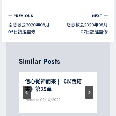
b
tt
gr
sa
o
er
a
g
文
PREVIOUS
NEXT
ok
m
e
章
恩慈教会2020年08月
恩慈教会2020年08月
導
05日讀經靈修
07日讀經靈修
覽
Similar Posts
讀
信心從神而來 | 《以西結
書》第25章
P
Posted on
05/10/2022