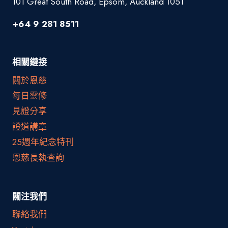
101 Great South Road, Epsom, Auckland 1051
+64 9 281 8511
相關鏈接
關於恩慈
每日靈修
見證分享
證道講章
25週年紀念特刊
恩慈長執查詢
關注我們
聯絡我們