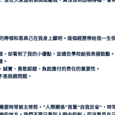
……”並在大家面前褒獎鼓勵我。真沒想到因禍得福，會
的帶領和恩典己在我身上顯明。這個經歷帶给我一生
錯，却看到了我的小優點，並通告學校給我表揚鼓勵。
樣。
、誠實、勇敢認錯、負起應付的责任的重要性。
不是逃避問题。
需要時常被主修剪。“人際關係”首重“自我反省”，時
神的地方。我們不要只看別人眼中的刺，而沒看見自