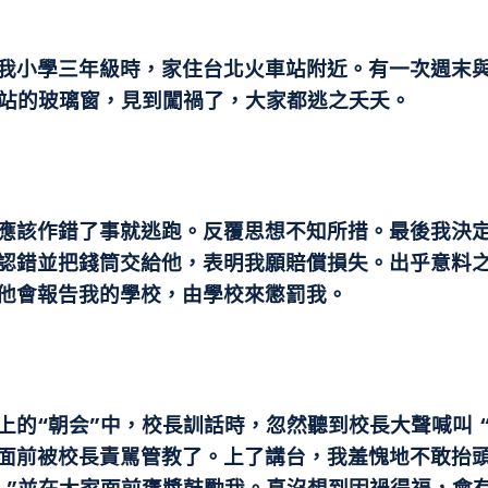
我小學三年級時，家住台北火車站附近。有一次週末
車站的玻璃窗，見到闖禍了，大家都逃之夭夭。
應該作錯了事就逃跑。反覆思想不知所措。最後我決
認錯並把錢筒交給他，表明我願賠償損失。出乎意料
他會報告我的學校，由學校來懲罰我。
的“朝会”中，校長訓話時，忽然聽到校長大聲喊叫 
面前被校長責駡管教了。上了講台，我羞愧地不敢抬