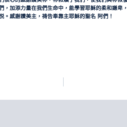
們，加添力量在我們生命中，能學
習耶穌的柔和謙卑
悦。感謝讚美主，祷告奉靠主耶穌
的聖名 阿們！