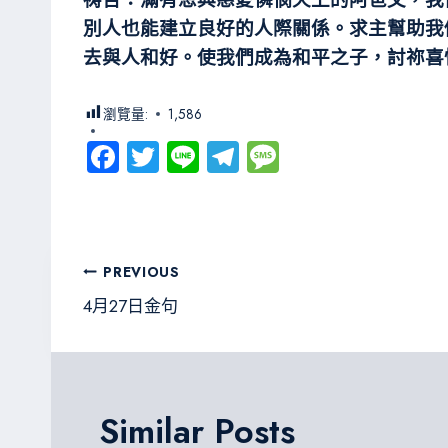
別人也
能建立良好的人際關係。求主幫助我
去與人
和好。使我們成為和平之子，討祢喜
瀏覽量:
1,586
Fa
T
Li
Te
M
ce
wi
ne
le
es
b
tt
gr
sa
o
er
a
g
文
PREVIOUS
ok
m
e
章
4月27日金句
導
覽
Similar Posts