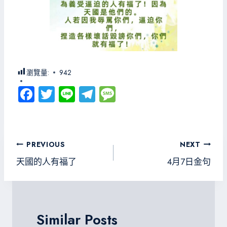
瀏覽量:
942
Fa
T
Li
Te
M
ce
wi
ne
le
es
b
tt
gr
sa
o
er
a
g
文
PREVIOUS
NEXT
ok
m
e
章
天國的人有福了
4月7日金句
導
覽
Similar Posts